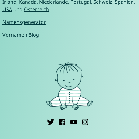
Irland
,
Kanada
,
Niederlande
,
Portugal
,
Schweiz
,
Spanien
,
USA
und
Österreich
Namensgenerator
Vornamen Blog