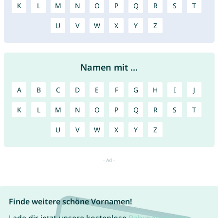
K
L
M
N
O
P
Q
R
S
T
U
V
W
X
Y
Z
Namen mit ...
A
B
C
D
E
F
G
H
I
J
K
L
M
N
O
P
Q
R
S
T
U
V
W
X
Y
Z
Finde weitere schöne Vornamen!