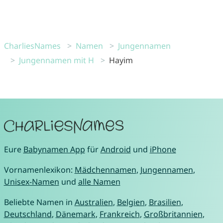
CharliesNames
Namen
Jungennamen
Jungennamen mit H
Hayim
Eure
Babynamen App
für
Android
und
iPhone
Vornamenlexikon:
Mädchennamen
,
Jungennamen
,
Unisex-Namen
und
alle Namen
Beliebte Namen in
Australien
,
Belgien
,
Brasilien
,
Deutschland
,
Dänemark
,
Frankreich
,
Großbritannien
,