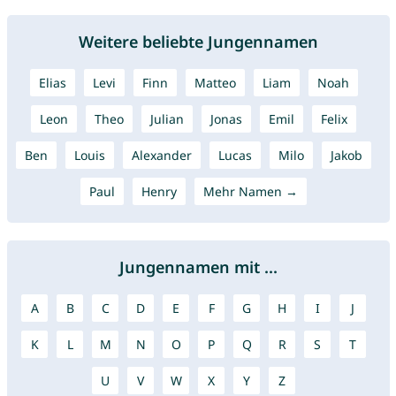
Weitere beliebte Jungennamen
Elias
Levi
Finn
Matteo
Liam
Noah
Leon
Theo
Julian
Jonas
Emil
Felix
Ben
Louis
Alexander
Lucas
Milo
Jakob
Paul
Henry
Mehr Namen →
Jungennamen mit ...
A
B
C
D
E
F
G
H
I
J
K
L
M
N
O
P
Q
R
S
T
U
V
W
X
Y
Z