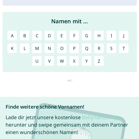
Namen mit ...
A
B
C
D
E
F
G
H
I
J
K
L
M
N
O
P
Q
R
S
T
U
V
W
X
Y
Z
Finde weitere schöne Vornamen!
Lade dir jetzt unsere kostenlose
Babynamen App
herunter und swipe gemeinsam mit deinem Partner
einen wunderschönen Namen!