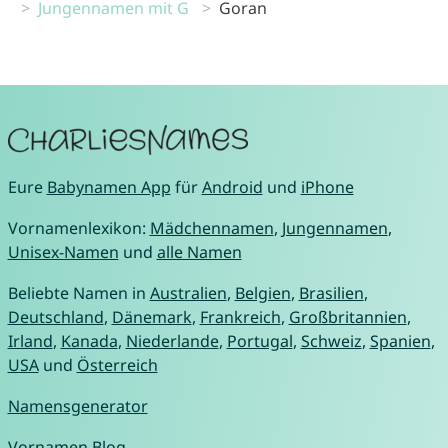
Jungennamen mit G
Goran
Eure
Babynamen App
für
Android
und
iPhone
Vornamenlexikon:
Mädchennamen
,
Jungennamen
,
Unisex-Namen
und
alle Namen
Beliebte Namen in
Australien
,
Belgien
,
Brasilien
,
Deutschland
,
Dänemark
,
Frankreich
,
Großbritannien
,
Irland
,
Kanada
,
Niederlande
,
Portugal
,
Schweiz
,
Spanien
,
USA
und
Österreich
Namensgenerator
Vornamen Blog