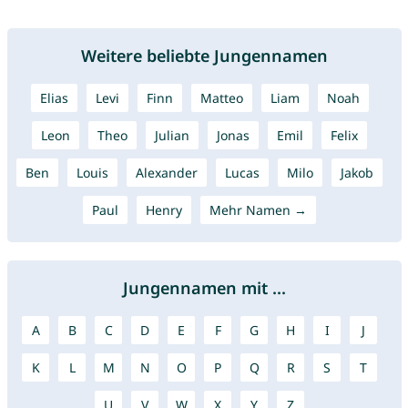
Weitere beliebte Jungennamen
Elias
Levi
Finn
Matteo
Liam
Noah
Leon
Theo
Julian
Jonas
Emil
Felix
Ben
Louis
Alexander
Lucas
Milo
Jakob
Paul
Henry
Mehr Namen →
Jungennamen mit ...
A
B
C
D
E
F
G
H
I
J
K
L
M
N
O
P
Q
R
S
T
U
V
W
X
Y
Z