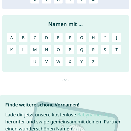
Namen mit ...
A
B
C
D
E
F
G
H
I
J
K
L
M
N
O
P
Q
R
S
T
U
V
W
X
Y
Z
Finde weitere schöne Vornamen!
Lade dir jetzt unsere kostenlose
Babynamen App
herunter und swipe gemeinsam mit deinem Partner
einen wunderschönen Namen!