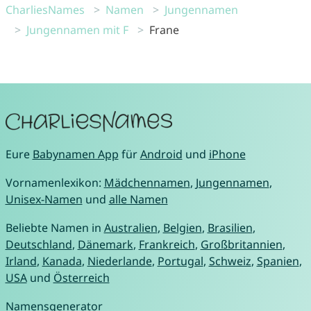
CharliesNames
Namen
Jungennamen
Jungennamen mit F
Frane
Eure
Babynamen App
für
Android
und
iPhone
Vornamenlexikon:
Mädchennamen
,
Jungennamen
,
Unisex-Namen
und
alle Namen
Beliebte Namen in
Australien
,
Belgien
,
Brasilien
,
Deutschland
,
Dänemark
,
Frankreich
,
Großbritannien
,
Irland
,
Kanada
,
Niederlande
,
Portugal
,
Schweiz
,
Spanien
,
USA
und
Österreich
Namensgenerator