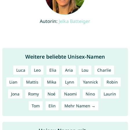
Autorin:
Jelka Batteiger
Weitere beliebte Unisex-Namen
Luca
Leo
Elia
Aria
Lou
Charlie
Lian
Mattis
Mika
Lynn
Yannick
Robin
Jona
Romy
Noé
Naomi
Nino
Laurin
Tom
Elin
Mehr Namen →