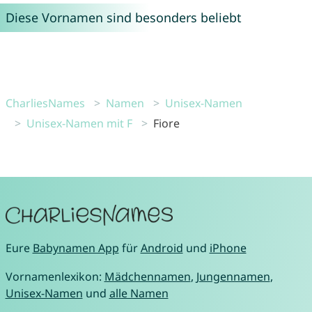
Diese Vornamen sind besonders beliebt
CharliesNames
Namen
Unisex-Namen
Unisex-Namen mit F
Fiore
Eure
Babynamen App
für
Android
und
iPhone
Vornamenlexikon:
Mädchennamen
,
Jungennamen
,
Unisex-Namen
und
alle Namen