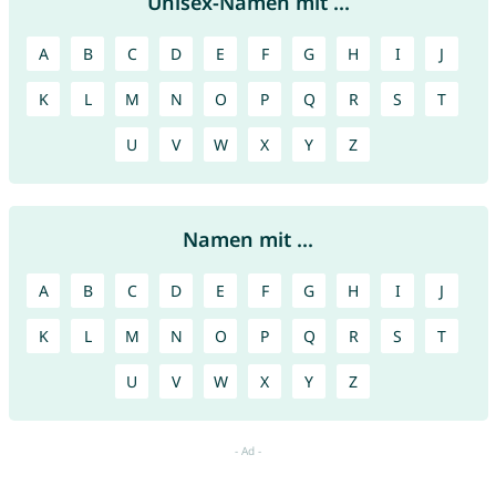
Unisex-Namen mit ...
A
B
C
D
E
F
G
H
I
J
K
L
M
N
O
P
Q
R
S
T
U
V
W
X
Y
Z
Namen mit ...
A
B
C
D
E
F
G
H
I
J
K
L
M
N
O
P
Q
R
S
T
U
V
W
X
Y
Z