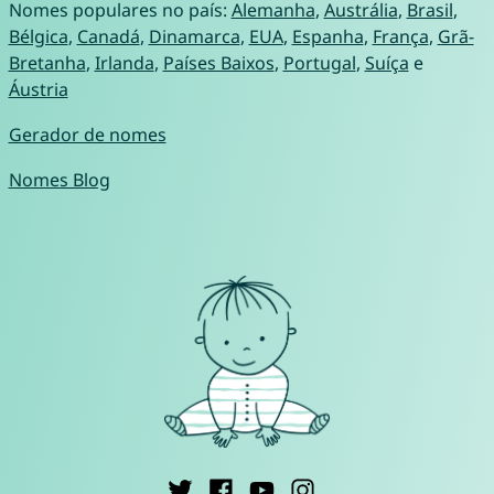
Nomes populares no país:
Alemanha
,
Austrália
,
Brasil
,
Bélgica
,
Canadá
,
Dinamarca
,
EUA
,
Espanha
,
França
,
Grã-
Bretanha
,
Irlanda
,
Países Baixos
,
Portugal
,
Suíça
e
Áustria
Gerador de nomes
Nomes Blog