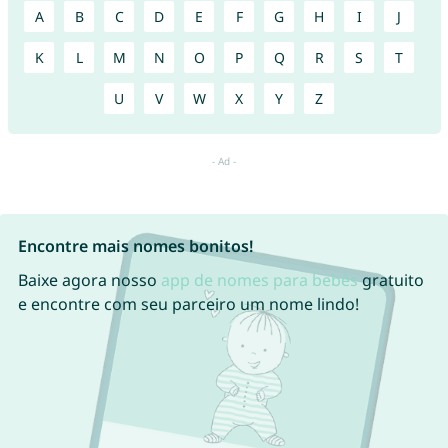
A
B
C
D
E
F
G
H
I
J
K
L
M
N
O
P
Q
R
S
T
U
V
W
X
Y
Z
Encontre mais nomes bonitos!
Baixe agora nosso
app de nomes para bebês
gratuito
e encontre com seu parceiro um nome lindo!