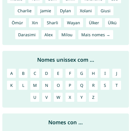
Charlie
Jamie
Dylan
Xolani
Giusi
Ömür
Xin
Sharli
Wayan
Ülker
Ülkü
Darasimi
Alex
Milou
Mais nomes →
Nomes unissex com ...
A
B
C
D
E
F
G
H
I
J
K
L
M
N
O
P
Q
R
S
T
U
V
W
X
Y
Z
Nomes con ...