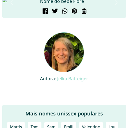
Autora:
Jelka Batteiger
Mais nomes unissex populares
Mattis
Tom
Sam
Emili
Valentine
Lou