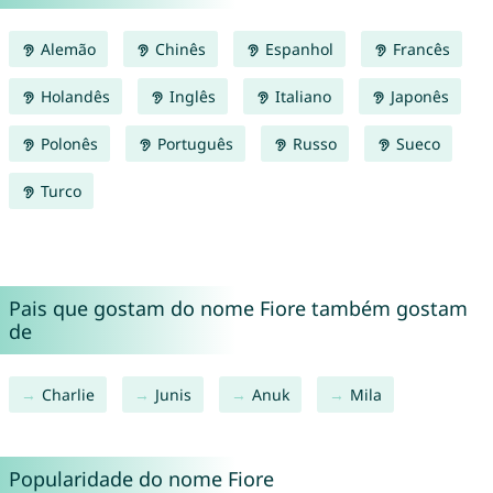
Alemão
Chinês
Espanhol
Francês
Holandês
Inglês
Italiano
Japonês
Polonês
Português
Russo
Sueco
Turco
Pais que gostam do nome Fiore também gostam
de
Charlie
Junis
Anuk
Mila
Popularidade do nome Fiore