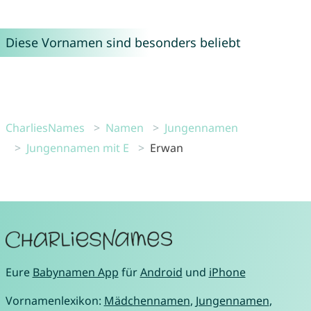
Diese Vornamen sind besonders beliebt
CharliesNames
Namen
Jungennamen
Jungennamen mit E
Erwan
Eure
Babynamen App
für
Android
und
iPhone
Vornamenlexikon:
Mädchennamen
,
Jungennamen
,