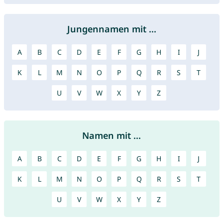
Jungennamen mit ...
A
B
C
D
E
F
G
H
I
J
K
L
M
N
O
P
Q
R
S
T
U
V
W
X
Y
Z
Namen mit ...
A
B
C
D
E
F
G
H
I
J
K
L
M
N
O
P
Q
R
S
T
U
V
W
X
Y
Z