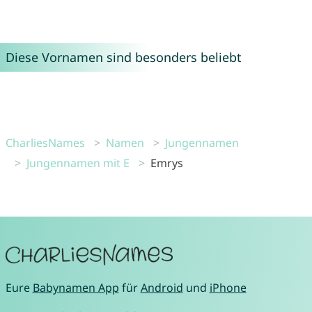
Diese Vornamen sind besonders beliebt
CharliesNames
Namen
Jungennamen
Jungennamen mit E
Emrys
Eure
Babynamen App
für
Android
und
iPhone