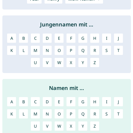
Jungennamen mit ...
A
B
C
D
E
F
G
H
I
J
K
L
M
N
O
P
Q
R
S
T
U
V
W
X
Y
Z
Namen mit ...
A
B
C
D
E
F
G
H
I
J
K
L
M
N
O
P
Q
R
S
T
U
V
W
X
Y
Z