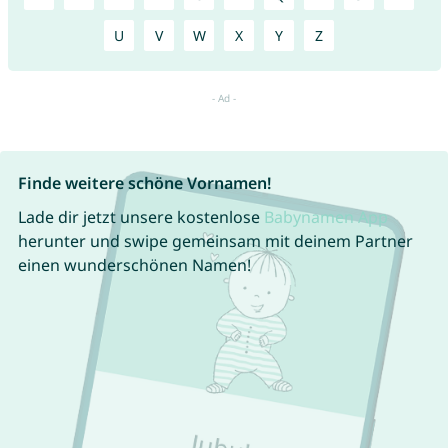
U
V
W
X
Y
Z
Finde weitere schöne Vornamen!
Lade dir jetzt unsere kostenlose
Babynamen App
herunter und swipe gemeinsam mit deinem Partner
einen wunderschönen Namen!