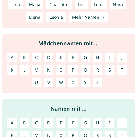
Lina
Malia
Charlotte
Lea
Lena
Nora
Elena
Leonie
Mehr Namen →
Mädchennamen mit ...
A
B
C
D
E
F
G
H
I
J
K
L
M
N
O
P
Q
R
S
T
U
V
W
X
Y
Z
Namen mit ...
A
B
C
D
E
F
G
H
I
J
K
L
M
N
O
P
Q
R
S
T