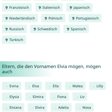
Französisch
Italienisch
Japanisch
Niederländisch
Polnisch
Portugiesisch
Russisch
Schwedisch
Spanisch
Türkisch
Eltern, die den Vornamen Elvia mögen, mögen
auch
Evina
Elva
Ella
Malea
Lilly
Elysia
Elmira
Fiona
Liv
Elviana
Elvira
Adelia
Nova