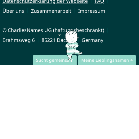
Datenschutzerklärung der Webseite
FAQ
Über uns
Zusammenarbeit
Impressum
© CharliesNames UG (haftungsbeschränkt)
Brahmsweg 6
85221 Dachau
Germany
Sucht gemeinsam
Meine Lieblingsnamen