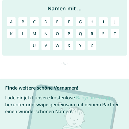
Namen mit ...
A
B
C
D
E
F
G
H
I
J
K
L
M
N
O
P
Q
R
S
T
U
V
W
X
Y
Z
Finde weitere schöne Vornamen!
Lade dir jetzt unsere kostenlose
Babynamen App
herunter und swipe gemeinsam mit deinem Partner
einen wunderschönen Namen!