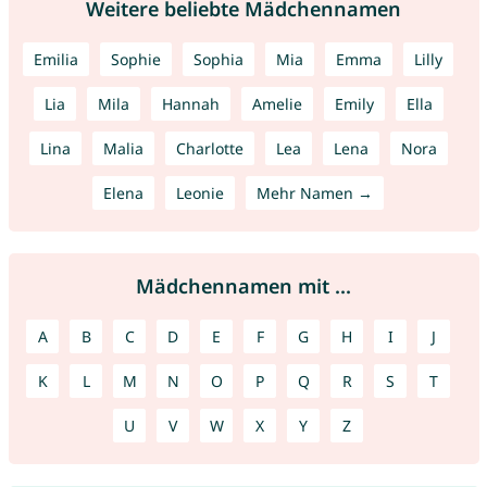
Weitere beliebte Mädchennamen
Emilia
Sophie
Sophia
Mia
Emma
Lilly
Lia
Mila
Hannah
Amelie
Emily
Ella
Lina
Malia
Charlotte
Lea
Lena
Nora
Elena
Leonie
Mehr Namen →
Mädchennamen mit ...
A
B
C
D
E
F
G
H
I
J
K
L
M
N
O
P
Q
R
S
T
U
V
W
X
Y
Z