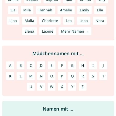
Lia
Mila
Hannah
Amelie
Emily
Ella
Lina
Malia
Charlotte
Lea
Lena
Nora
Elena
Leonie
Mehr Namen →
Mädchennamen mit ...
A
B
C
D
E
F
G
H
I
J
K
L
M
N
O
P
Q
R
S
T
U
V
W
X
Y
Z
Namen mit ...