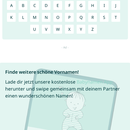
A
B
C
D
E
F
G
H
I
J
K
L
M
N
O
P
Q
R
S
T
U
V
W
X
Y
Z
Finde weitere schöne Vornamen!
Lade dir jetzt unsere kostenlose
Babynamen App
herunter und swipe gemeinsam mit deinem Partner
einen wunderschönen Namen!