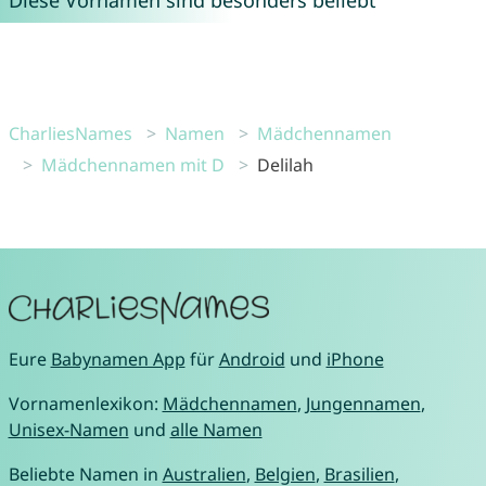
Diese Vornamen sind besonders beliebt
CharliesNames
Namen
Mädchennamen
Mädchennamen mit D
Delilah
Eure
Babynamen App
für
Android
und
iPhone
Vornamenlexikon:
Mädchennamen
,
Jungennamen
,
Unisex-Namen
und
alle Namen
Beliebte Namen in
Australien
,
Belgien
,
Brasilien
,