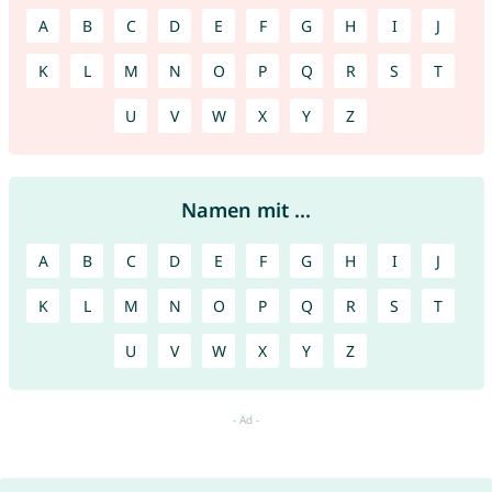
A
B
C
D
E
F
G
H
I
J
K
L
M
N
O
P
Q
R
S
T
U
V
W
X
Y
Z
Namen mit ...
A
B
C
D
E
F
G
H
I
J
K
L
M
N
O
P
Q
R
S
T
U
V
W
X
Y
Z