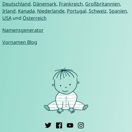
Deutschland
,
Dänemark
,
Frankreich
,
Großbritannien
,
Irland
,
Kanada
,
Niederlande
,
Portugal
,
Schweiz
,
Spanien
,
USA
und
Österreich
Namensgenerator
Vornamen Blog