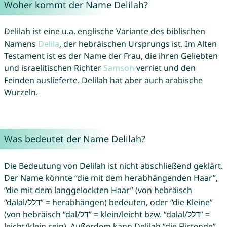
Woher kommt der Name Delilah?
Delilah ist eine u.a. englische Variante des biblischen
Namens
Delila
, der hebräischen Ursprungs ist. Im Alten
Testament ist es der Name der Frau, die ihren Geliebten
und israelitischen Richter
Samson
verriet und den
Feinden auslieferte. Delilah hat aber auch arabische
Wurzeln.
Was bedeutet der Name Delilah?
Die Bedeutung von Delilah ist nicht abschließend geklärt.
Der Name könnte “die mit dem herabhängenden Haar”,
“die mit dem langgelockten Haar” (von hebräisch
“dalal/דלל” = herabhängen) bedeuten, oder “die Kleine”
(von hebräisch “dal/דל” = klein/leicht bzw. “dalal/דלל” =
leicht/klein sein). Außerdem kann Delilah “die Flirtende”,