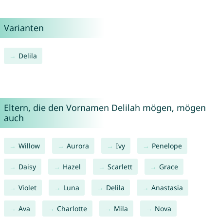
Varianten
Delila
Eltern, die den Vornamen Delilah mögen, mögen
auch
Willow
Aurora
Ivy
Penelope
Daisy
Hazel
Scarlett
Grace
Violet
Luna
Delila
Anastasia
Ava
Charlotte
Mila
Nova