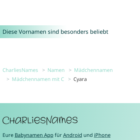
Diese Vornamen sind besonders beliebt
CharliesNames
Namen
Mädchennamen
Mädchennamen mit C
Cyara
Eure
Babynamen App
für
Android
und
iPhone