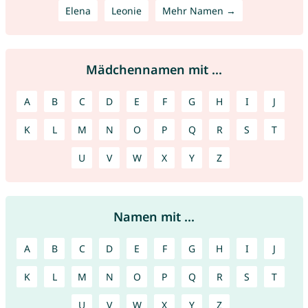
Elena
Leonie
Mehr Namen →
Mädchennamen mit ...
A
B
C
D
E
F
G
H
I
J
K
L
M
N
O
P
Q
R
S
T
U
V
W
X
Y
Z
Namen mit ...
A
B
C
D
E
F
G
H
I
J
K
L
M
N
O
P
Q
R
S
T
U
V
W
X
Y
Z