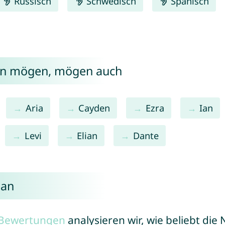
Russisch
Schwedisch
Spanisch
lan mögen, mögen auch
Aria
Cayden
Ezra
Ian
Levi
Elian
Dante
lan
r Bewertungen
analysieren wir, wie beliebt di