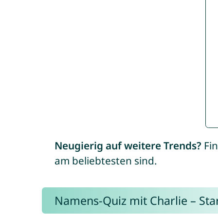
Neugierig auf weitere Trends?
Fin
am beliebtesten sind.
Namens-Quiz mit Charlie – Start