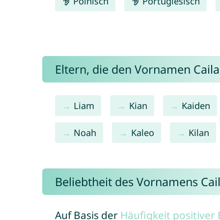
Polnisch
Portugiesisch
Eltern, die den Vornamen Cai
Liam
Kian
Kaiden
Noah
Kaleo
Kilan
Beliebtheit des Vornamens Cai
Auf Basis der
Häufigkeit positive