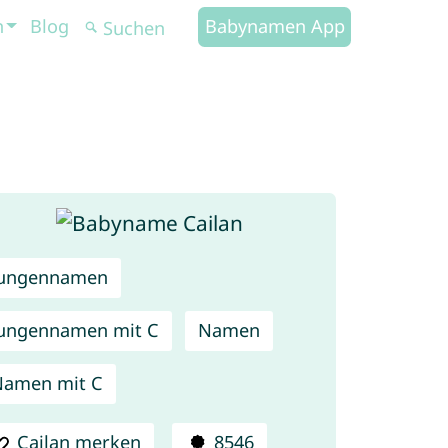
n
Blog
Babynamen App
Jungennamen
ungennamen mit C
Namen
Namen mit C
Cailan merken
8546