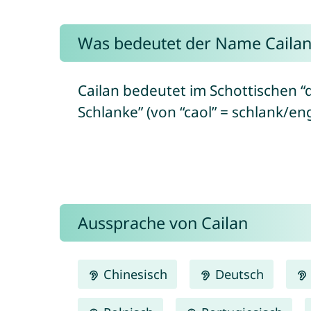
Was bedeutet der Name Cailan
Cailan bedeutet im Schottischen “d
Schlanke” (von “caol” = schlank/eng
Aussprache von Cailan
Chinesisch
Deutsch