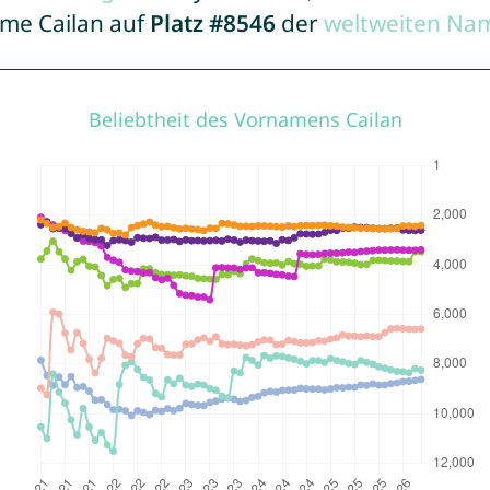
ame Cailan auf
Platz #8546
der
weltweiten Nam