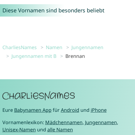
Diese Vornamen sind besonders beliebt
CharliesNames
Namen
Jungennamen
Jungennamen mit B
Brennan
Eure
Babynamen App
für
Android
und
iPhone
Vornamenlexikon:
Mädchennamen
,
Jungennamen
,
Unisex-Namen
und
alle Namen