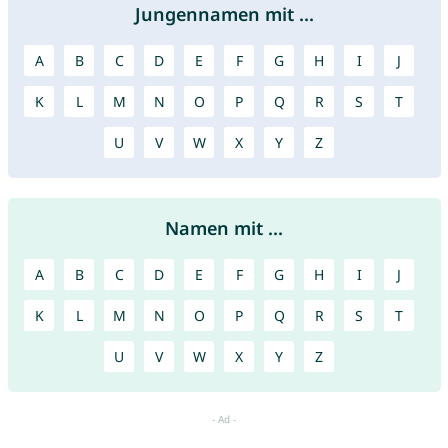
Jungennamen mit ...
A
B
C
D
E
F
G
H
I
J
K
L
M
N
O
P
Q
R
S
T
U
V
W
X
Y
Z
Namen mit ...
A
B
C
D
E
F
G
H
I
J
K
L
M
N
O
P
Q
R
S
T
U
V
W
X
Y
Z