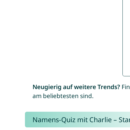
Neugierig auf weitere Trends?
Fin
am beliebtesten sind.
Namens-Quiz mit Charlie – Start