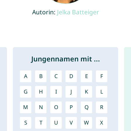
Autorin:
Jelka Batteiger
Jungennamen mit ...
A
B
C
D
E
F
G
H
I
J
K
L
M
N
O
P
Q
R
S
T
U
V
W
X