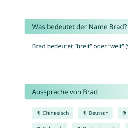
Was bedeutet der Name Brad?
Brad bedeutet “breit” oder “weit” (
Aussprache von Brad
Chinesisch
Deutsch