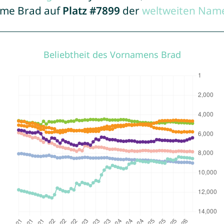
Name Brad auf
Platz #7899
der
weltweiten Name