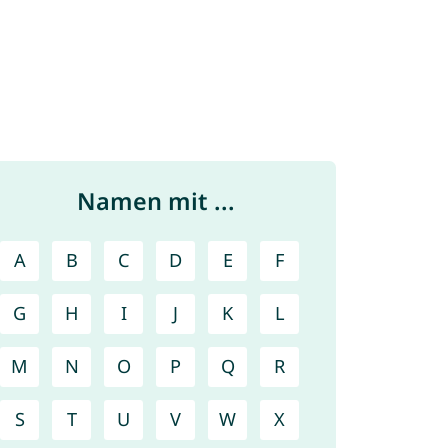
Namen mit ...
A
B
C
D
E
F
G
H
I
J
K
L
M
N
O
P
Q
R
S
T
U
V
W
X