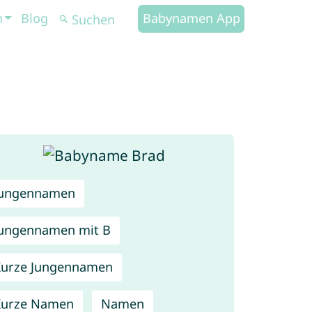
n
Blog
Babynamen App
Jungennamen
ungennamen mit B
urze Jungennamen
Kurze Namen
Namen