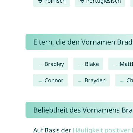
Polnisch
Portugiesisch
Eltern, die den Vornamen Bra
Bradley
Blake
Matt
Connor
Brayden
Ch
Beliebtheit des Vornamens Br
Auf Basis der
Häufigkeit positive