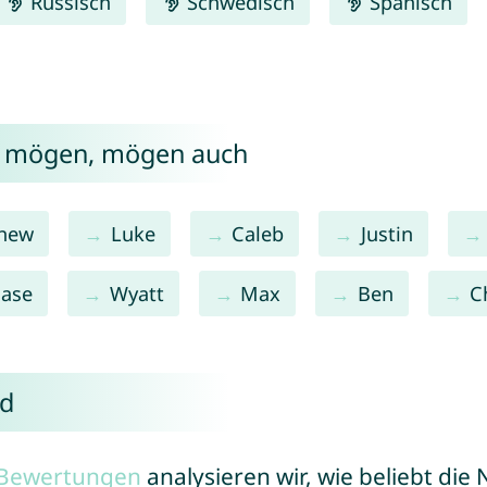
Russisch
Schwedisch
Spanisch
d mögen, mögen auch
hew
Luke
Caleb
Justin
ase
Wyatt
Max
Ben
C
ad
r Bewertungen
analysieren wir, wie beliebt di