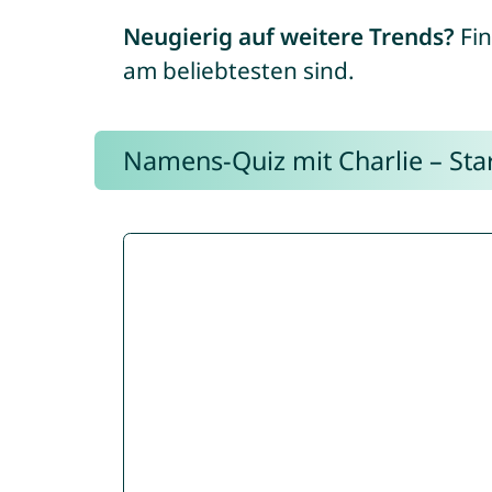
Neugierig auf weitere Trends?
Fin
am beliebtesten sind.
Namens-Quiz mit Charlie – Start