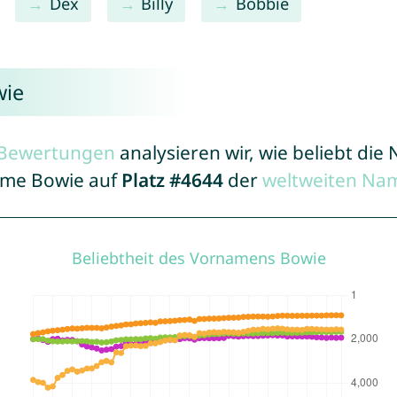
Dex
Billy
Bobbie
wie
r Bewertungen
analysieren wir, wie beliebt di
Name Bowie auf
Platz #4644
der
weltweiten Nam