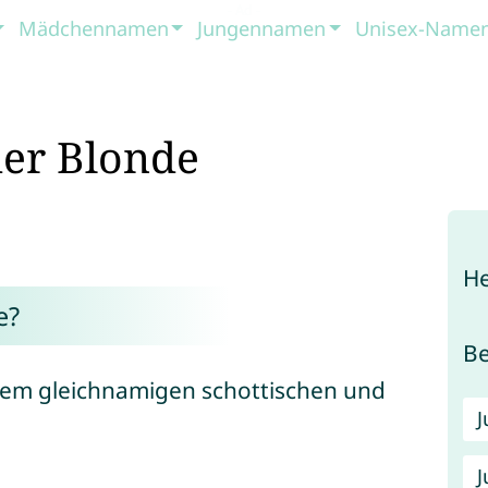
Mädchennamen
Jungennamen
Unisex-Name
er Blonde
He
e?
B
dem gleichnamigen schottischen und
J