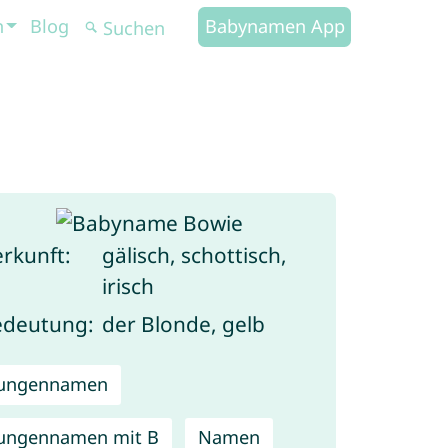
n
Blog
Babynamen App
rkunft:
gälisch, schottisch,
irisch
edeutung:
der Blonde, gelb
Jungennamen
ungennamen mit B
Namen