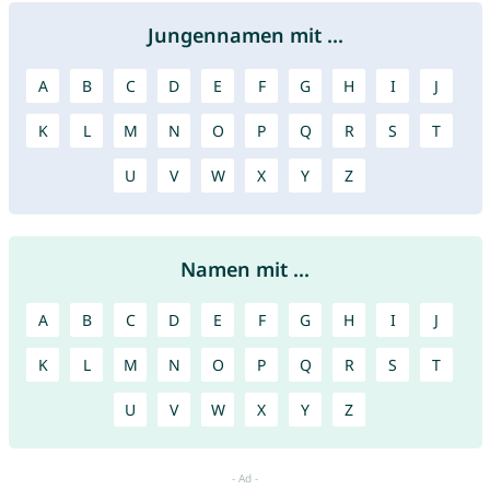
Jungennamen mit ...
A
B
C
D
E
F
G
H
I
J
K
L
M
N
O
P
Q
R
S
T
U
V
W
X
Y
Z
Namen mit ...
A
B
C
D
E
F
G
H
I
J
K
L
M
N
O
P
Q
R
S
T
U
V
W
X
Y
Z