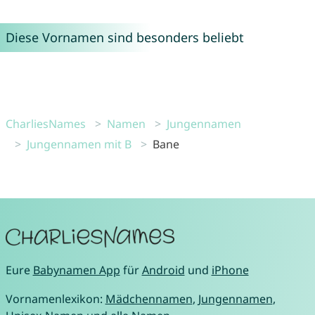
Diese Vornamen sind besonders beliebt
CharliesNames
Namen
Jungennamen
Jungennamen mit B
Bane
Eure
Babynamen App
für
Android
und
iPhone
Vornamenlexikon:
Mädchennamen
,
Jungennamen
,