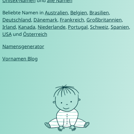
Unisex-Namen
und
alle Namen
Beliebte Namen in
Australien
,
Belgien
,
Brasilien
,
Deutschland
,
Dänemark
,
Frankreich
,
Großbritannien
,
Irland
,
Kanada
,
Niederlande
,
Portugal
,
Schweiz
,
Spanien
,
USA
und
Österreich
Namensgenerator
Vornamen Blog