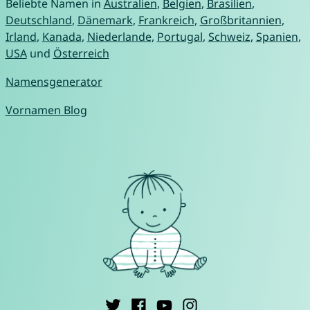
Beliebte Namen in
Australien
,
Belgien
,
Brasilien
,
Deutschland
,
Dänemark
,
Frankreich
,
Großbritannien
,
Irland
,
Kanada
,
Niederlande
,
Portugal
,
Schweiz
,
Spanien
,
USA
und
Österreich
Namensgenerator
Vornamen Blog