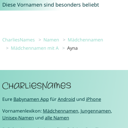
Diese Vornamen sind besonders beliebt
CharliesNames
Namen
Mädchennamen
Mädchennamen mit A
Ayna
Eure
Babynamen App
für
Android
und
iPhone
Vornamenlexikon:
Mädchennamen
,
Jungennamen
,
Unisex-Namen
und
alle Namen