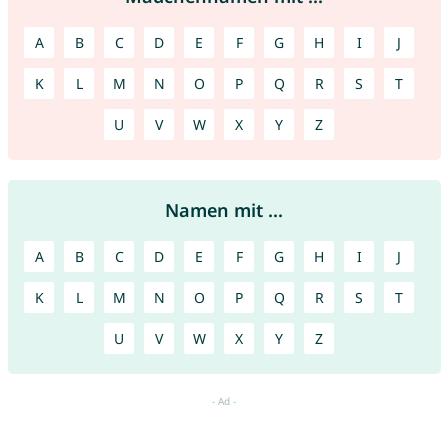
A
B
C
D
E
F
G
H
I
J
K
L
M
N
O
P
Q
R
S
T
U
V
W
X
Y
Z
Namen mit ...
A
B
C
D
E
F
G
H
I
J
K
L
M
N
O
P
Q
R
S
T
U
V
W
X
Y
Z