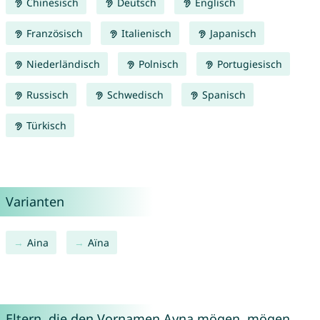
Chinesisch
Deutsch
Englisch
Französisch
Italienisch
Japanisch
Niederländisch
Polnisch
Portugiesisch
Russisch
Schwedisch
Spanisch
Türkisch
Varianten
Aina
Aïna
Eltern, die den Vornamen Ayna mögen, mögen