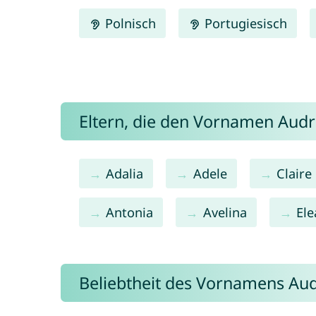
Polnisch
Portugiesisch
Eltern, die den Vornamen Au
Adalia
Adele
Claire
Antonia
Avelina
El
Beliebtheit des Vornamens Au