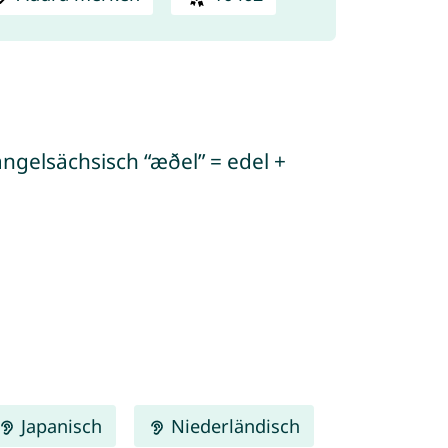
ngelsächsisch “æðel” = edel +
Japanisch
Niederländisch