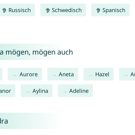
Russisch
Schwedisch
Spanisch
dra mögen, mögen auch
Aurore
Aneta
Hazel
A
eanor
Aylina
Adeline
dra