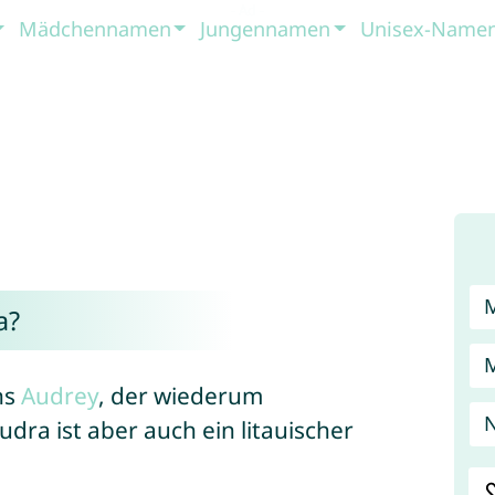
Mädchennamen
Jungennamen
Unisex-Name
a?
ns
Audrey
, der wiederum
dra ist aber auch ein litauischer