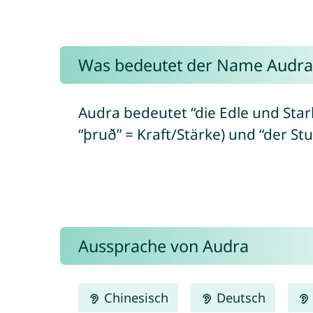
Was bedeutet der Name Audra
Audra bedeutet “die Edle und Star
“þruð” = Kraft/Stärke) und “der Stu
Aussprache von Audra
Chinesisch
Deutsch