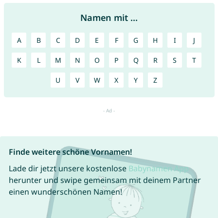
Namen mit ...
A
B
C
D
E
F
G
H
I
J
K
L
M
N
O
P
Q
R
S
T
U
V
W
X
Y
Z
Finde weitere schöne Vornamen!
Lade dir jetzt unsere kostenlose
Babynamen App
herunter und swipe gemeinsam mit deinem Partner
einen wunderschönen Namen!