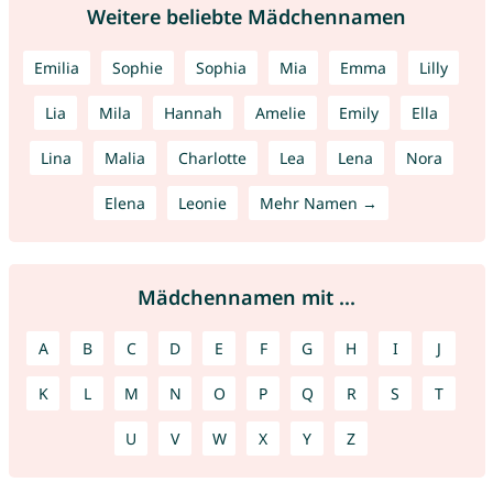
Weitere beliebte Mädchennamen
Emilia
Sophie
Sophia
Mia
Emma
Lilly
Lia
Mila
Hannah
Amelie
Emily
Ella
Lina
Malia
Charlotte
Lea
Lena
Nora
Elena
Leonie
Mehr Namen →
Mädchennamen mit ...
A
B
C
D
E
F
G
H
I
J
K
L
M
N
O
P
Q
R
S
T
U
V
W
X
Y
Z