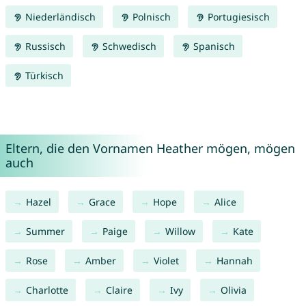
Niederländisch
Polnisch
Portugiesisch
Russisch
Schwedisch
Spanisch
Türkisch
Eltern, die den Vornamen Heather mögen, mögen
auch
Hazel
Grace
Hope
Alice
Summer
Paige
Willow
Kate
Rose
Amber
Violet
Hannah
Charlotte
Claire
Ivy
Olivia