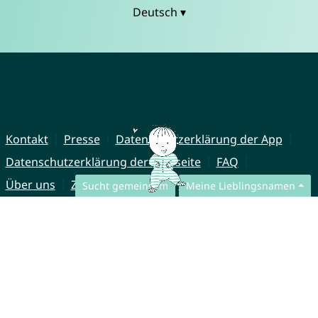
Deutsch ▾
Kontakt
Presse
Datenschutzerklärung der App
Datenschutzerklärung der Webseite
FAQ
Über uns
Zusammenarbeit
Impressum
Sucht gemeinsam
Meine Lieblingsnamen
© CharliesNames UG (haftungsbeschränkt)
Brahmsweg 6
85221 Dachau
Germany