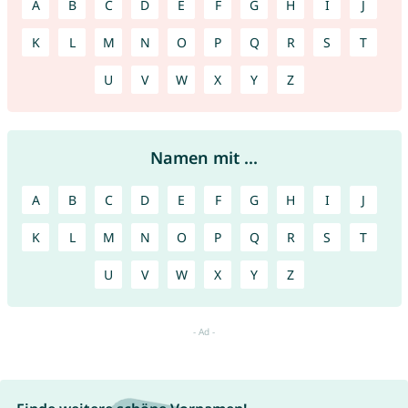
A
B
C
D
E
F
G
H
I
J
K
L
M
N
O
P
Q
R
S
T
U
V
W
X
Y
Z
Namen mit ...
A
B
C
D
E
F
G
H
I
J
K
L
M
N
O
P
Q
R
S
T
U
V
W
X
Y
Z