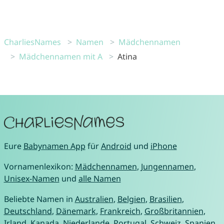
CharliesNames
Namen
Mädchennamen
Mädchennamen mit A
Atina
Eure
Babynamen App
für
Android
und
iPhone
Vornamenlexikon:
Mädchennamen
,
Jungennamen
,
Unisex-Namen
und
alle Namen
Beliebte Namen in
Australien
,
Belgien
,
Brasilien
,
Deutschland
,
Dänemark
,
Frankreich
,
Großbritannien
,
Irland
,
Kanada
,
Niederlande
,
Portugal
,
Schweiz
,
Spanien
,