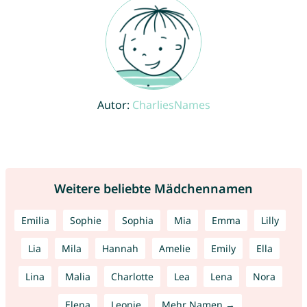
Autor:
CharliesNames
Weitere beliebte Mädchennamen
Emilia
Sophie
Sophia
Mia
Emma
Lilly
Lia
Mila
Hannah
Amelie
Emily
Ella
Lina
Malia
Charlotte
Lea
Lena
Nora
Elena
Leonie
Mehr Namen →