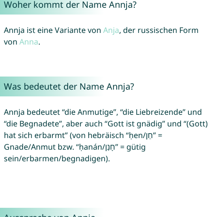
Woher kommt der Name Annja?
Annja ist eine Variante von
Anja
, der russischen Form
von
Anna
.
Was bedeutet der Name Annja?
Annja bedeutet “die Anmutige”, “die Liebreizende” und
“die Begnadete”, aber auch “Gott ist gnädig” und “(Gott)
hat sich erbarmt” (von hebräisch “ḥen/חֵן” =
Gnade/Anmut bzw. “ḥanán/חָנַן” = gütig
sein/erbarmen/begnadigen).