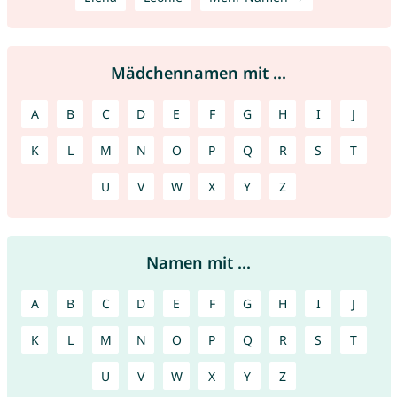
Mädchennamen mit ...
A
B
C
D
E
F
G
H
I
J
K
L
M
N
O
P
Q
R
S
T
U
V
W
X
Y
Z
Namen mit ...
A
B
C
D
E
F
G
H
I
J
K
L
M
N
O
P
Q
R
S
T
U
V
W
X
Y
Z