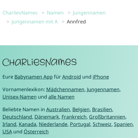
CharliesNames
Namen
Jungennamen
Jungennamen mit A
Annfred
Eure
Babynamen App
für
Android
und
iPhone
Vornamenlexikon:
Mädchennamen
,
Jungennamen
,
Unisex-Namen
und
alle Namen
Beliebte Namen in
Australien
,
Belgien
,
Brasilien
,
Deutschland
,
Dänemark
,
Frankreich
,
Großbritannien
,
Irland
,
Kanada
,
Niederlande
,
Portugal
,
Schweiz
,
Spanien
,
USA
und
Österreich