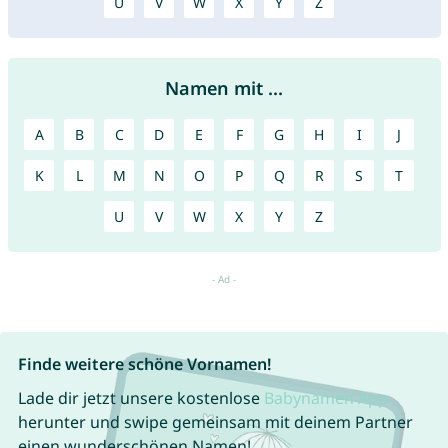
U
V
W
X
Y
Z
Namen mit ...
A
B
C
D
E
F
G
H
I
J
K
L
M
N
O
P
Q
R
S
T
U
V
W
X
Y
Z
Finde weitere schöne Vornamen!
Lade dir jetzt unsere kostenlose
Babynamen App
herunter und swipe gemeinsam mit deinem Partner
einen wunderschönen Namen!