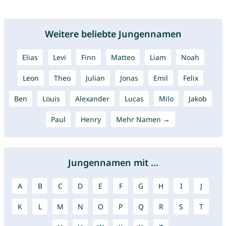
Weitere beliebte Jungennamen
Elias
Levi
Finn
Matteo
Liam
Noah
Leon
Theo
Julian
Jonas
Emil
Felix
Ben
Louis
Alexander
Lucas
Milo
Jakob
Paul
Henry
Mehr Namen →
Jungennamen mit ...
A
B
C
D
E
F
G
H
I
J
K
L
M
N
O
P
Q
R
S
T