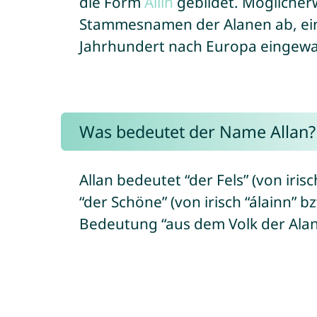
die Form
Ailín
gebildet. Möglicherw
Stammesnamen der Alanen ab, eine
Jahrhundert nach Europa eingewan
Was bedeutet der Name Allan?
Allan bedeutet “der Fels” (von irisc
“der Schöne” (von irisch “álainn” 
Bedeutung “aus dem Volk der Alan