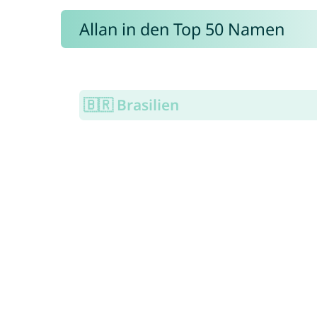
Allan in den Top 50 Namen
🇧🇷 Brasilien