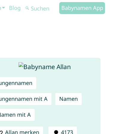
n
Blog
Babynamen App
Jungennamen
ungennamen mit A
Namen
Namen mit A
Allan merken
4173