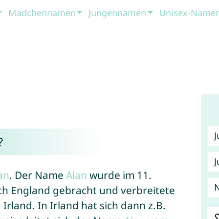
Mädchennamen
Jungennamen
Unisex-Name
?
J
an
. Der Name
Alan
wurde im 11.
ch England gebracht und verbreitete
Irland. In Irland hat sich dann z.B.