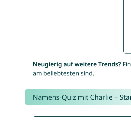
Neugierig auf weitere Trends?
Fin
am beliebtesten sind.
Namens-Quiz mit Charlie – Start