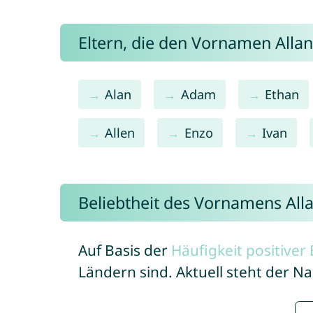
Eltern, die den Vornamen All
Alan
Adam
Ethan
Allen
Enzo
Ivan
Beliebtheit des Vornamens All
Auf Basis der
Häufigkeit positive
Ländern sind. Aktuell steht der N