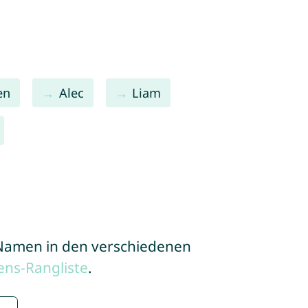
en
Alec
Liam
e Namen in den verschiedenen
ns-Rangliste
.