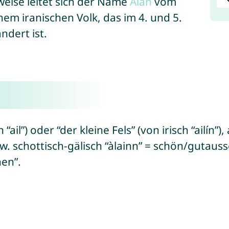
eise leitet sich der Name
Alan
vom
m iranischen Volk, das im 4. und 5.
dert ist.
h “ail”) oder “der kleine Fels” (von irisch “ailí
bzw. schottisch-gälisch “àlainn” = schön/gutau
en”.