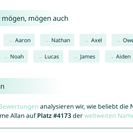
an mögen, mögen auch
Aaron
Nathan
Axel
Ow
Noah
Lucas
James
Aiden
an
r Bewertungen
analysieren wir, wie beliebt di
ame Allan auf
Platz #4173
der
weltweiten Name