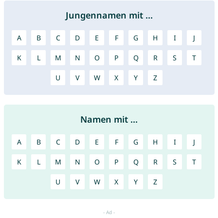
Jungennamen mit ...
A
B
C
D
E
F
G
H
I
J
K
L
M
N
O
P
Q
R
S
T
U
V
W
X
Y
Z
Namen mit ...
A
B
C
D
E
F
G
H
I
J
K
L
M
N
O
P
Q
R
S
T
U
V
W
X
Y
Z