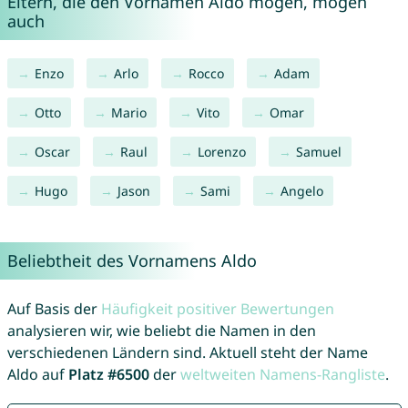
Eltern, die den Vornamen Aldo mögen, mögen
auch
Enzo
Arlo
Rocco
Adam
Otto
Mario
Vito
Omar
Oscar
Raul
Lorenzo
Samuel
Hugo
Jason
Sami
Angelo
Beliebtheit des Vornamens Aldo
Auf Basis der
Häufigkeit positiver Bewertungen
analysieren wir, wie beliebt die Namen in den
verschiedenen Ländern sind. Aktuell steht der Name
Aldo auf
Platz #6500
der
weltweiten Namens-Rangliste
.