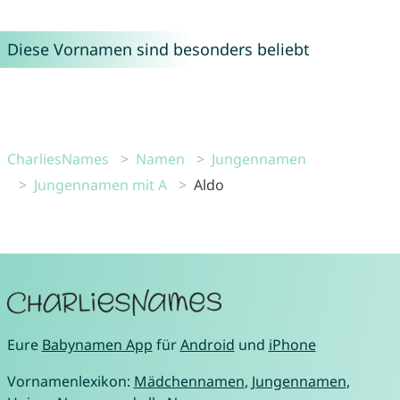
Diese Vornamen sind besonders beliebt
CharliesNames
Namen
Jungennamen
Jungennamen mit A
Aldo
Eure
Babynamen App
für
Android
und
iPhone
Vornamenlexikon:
Mädchennamen
,
Jungennamen
,