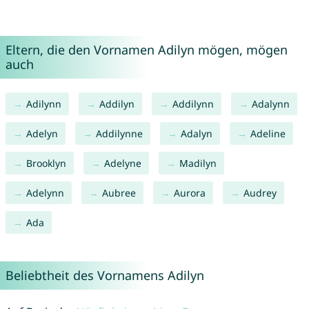
Eltern, die den Vornamen Adilyn mögen, mögen
auch
Adilynn
Addilyn
Addilynn
Adalynn
Adelyn
Addilynne
Adalyn
Adeline
Brooklyn
Adelyne
Madilyn
Adelynn
Aubree
Aurora
Audrey
Ada
Beliebtheit des Vornamens Adilyn