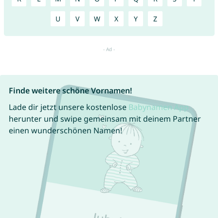
U
V
W
X
Y
Z
Finde weitere schöne Vornamen!
Lade dir jetzt unsere kostenlose
Babynamen App
herunter und swipe gemeinsam mit deinem Partner
einen wunderschönen Namen!