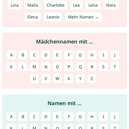
Lina
Malia
Charlotte
Lea
Lena
Nora
Elena
Leonie
Mehr Namen →
Mädchennamen mit ...
A
B
C
D
E
F
G
H
I
J
K
L
M
N
O
P
Q
R
S
T
U
V
W
X
Y
Z
Namen mit ...
A
B
C
D
E
F
G
H
I
J
K
L
M
N
O
P
Q
R
S
T