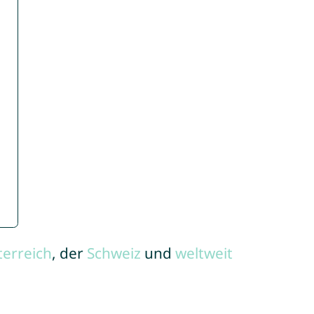
terreich
, der
Schweiz
und
weltweit