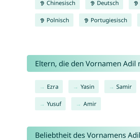
Chinesisch
Deutsch
Polnisch
Portugiesisch
Eltern, die den Vornamen Adi
Ezra
Yasin
Samir
Yusuf
Amir
Beliebtheit des Vornamens Adi