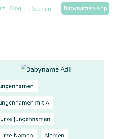
n
Blog
Babynamen App
Jungennamen
ungennamen mit A
urze Jungennamen
Kurze Namen
Namen