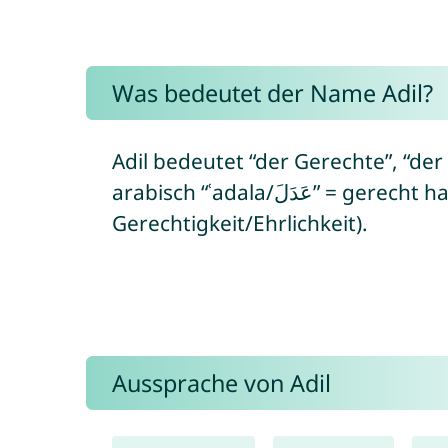
Was bedeutet der Name Adil?
Adil bedeutet “der Gerechte”, “der 
arabisch “ʿadala/عَدَلَ” = gerecht handeln bzw. “ʿadl/عَدْل” =
Gerechtigkeit/Ehrlichkeit).
Aussprache von Adil