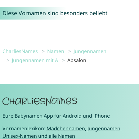
Diese Vornamen sind besonders beliebt
CharliesNames
Namen
Jungennamen
Jungennamen mit A
Absalon
Eure
Babynamen App
für
Android
und
iPhone
Vornamenlexikon:
Mädchennamen
,
Jungennamen
,
Unisex-Namen
und
alle Namen