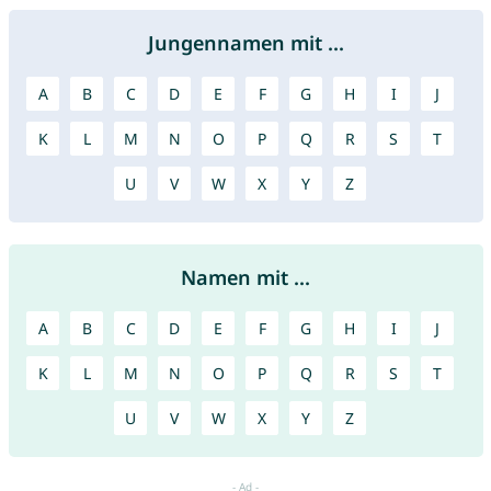
Jungennamen mit ...
A
B
C
D
E
F
G
H
I
J
K
L
M
N
O
P
Q
R
S
T
U
V
W
X
Y
Z
Namen mit ...
A
B
C
D
E
F
G
H
I
J
K
L
M
N
O
P
Q
R
S
T
U
V
W
X
Y
Z