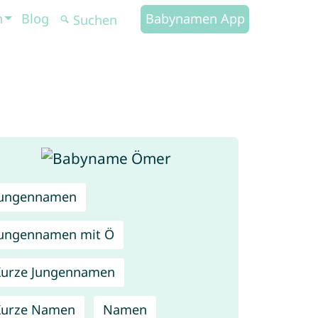
n
Blog
Babynamen App
Jungennamen
ungennamen mit Ö
urze Jungennamen
Kurze Namen
Namen