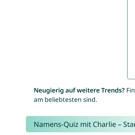
Neugierig auf weitere Trends?
Fin
am beliebtesten sind.
Namens-Quiz mit Charlie – Start