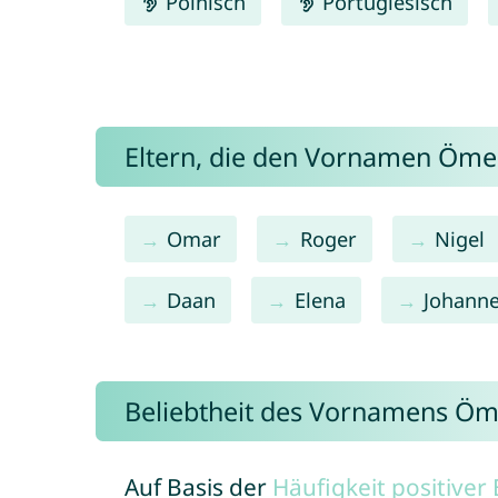
Polnisch
Portugiesisch
Eltern, die den Vornamen Öm
Omar
Roger
Nigel
Daan
Elena
Johann
Beliebtheit des Vornamens Öm
Auf Basis der
Häufigkeit positive