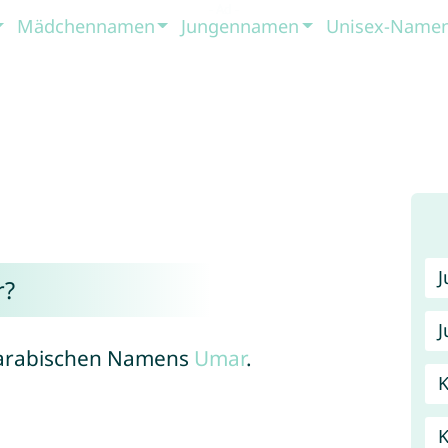
Mädchennamen
Jungennamen
Unisex-Name
r?
J
s arabischen Namens
Umar
.
K