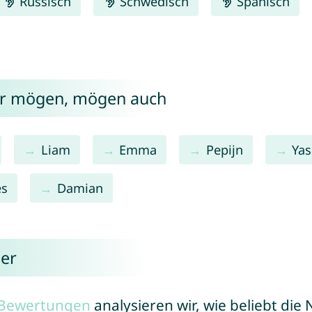
Russisch
Schwedisch
Spanisch
er mögen, mögen auch
Liam
Emma
Pepijn
Yas
es
Damian
er
r Bewertungen
analysieren wir, wie beliebt di