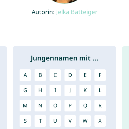
Autorin:
Jelka Batteiger
Jungennamen mit ...
A
B
C
D
E
F
G
H
I
J
K
L
M
N
O
P
Q
R
S
T
U
V
W
X