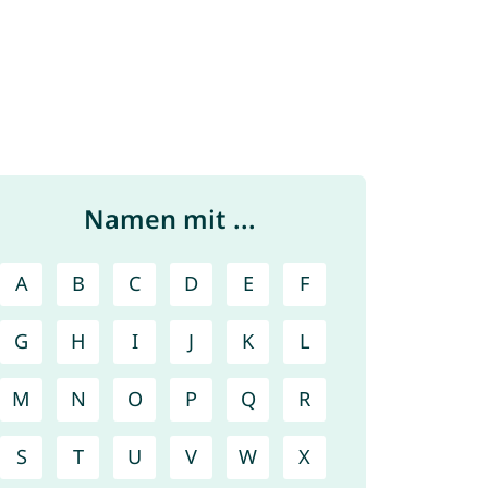
Namen mit ...
A
B
C
D
E
F
G
H
I
J
K
L
M
N
O
P
Q
R
S
T
U
V
W
X