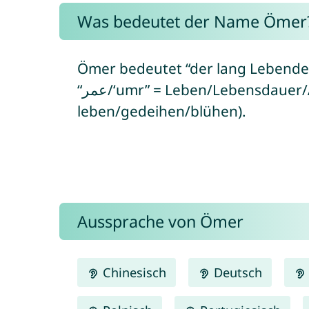
Was bedeutet der Name Ömer
Ömer bedeutet “der lang Lebende”
“عمر/‘umr” = Leben/Lebensdauer/Alter bzw. “عَمَرَ/ʿamara” = lange
leben/gedeihen/blühen).
Aussprache von Ömer
Chinesisch
Deutsch