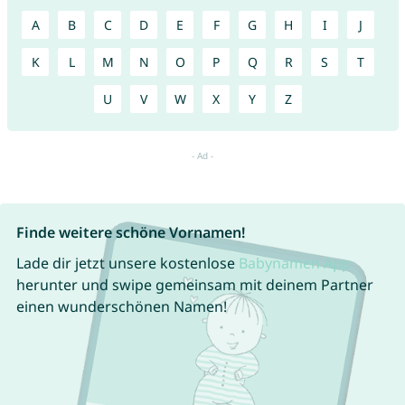
A
B
C
D
E
F
G
H
I
J
K
L
M
N
O
P
Q
R
S
T
U
V
W
X
Y
Z
Finde weitere schöne Vornamen!
Lade dir jetzt unsere kostenlose
Babynamen App
herunter und swipe gemeinsam mit deinem Partner
einen wunderschönen Namen!