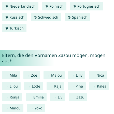
Niederländisch
Polnisch
Portugiesisch
Russisch
Schwedisch
Spanisch
Türkisch
Eltern, die den Vornamen Zazou mögen, mögen
auch
Mila
Zoe
Malou
Lilly
Nica
Lilou
Lotte
Kaja
Pina
Kalea
Ronja
Emilia
Liv
Zazu
Minou
Yoko