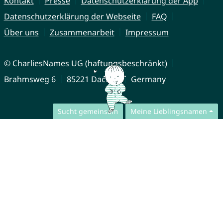
Kontakt
Presse
Datenschutzerklärung der App
Datenschutzerklärung der Webseite
FAQ
Über uns
Zusammenarbeit
Impressum
© CharliesNames UG (haftungsbeschränkt)
Brahmsweg 6
85221 Dachau
Germany
Sucht gemeinsam
Meine Lieblingsnamen