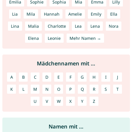
Emilia
Sophie
Sophia
Mia
Emma
Lilly
Lia
Mila
Hannah
Amelie
Emily
Ella
Lina
Malia
Charlotte
Lea
Lena
Nora
Elena
Leonie
Mehr Namen →
Mädchennamen mit ...
A
B
C
D
E
F
G
H
I
J
K
L
M
N
O
P
Q
R
S
T
U
V
W
X
Y
Z
Namen mit ...