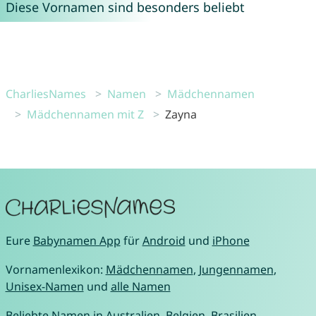
Diese Vornamen sind besonders beliebt
CharliesNames
Namen
Mädchennamen
Mädchennamen mit Z
Zayna
Eure
Babynamen App
für
Android
und
iPhone
Vornamenlexikon:
Mädchennamen
,
Jungennamen
,
Unisex-Namen
und
alle Namen
Beliebte Namen in
Australien
,
Belgien
,
Brasilien
,