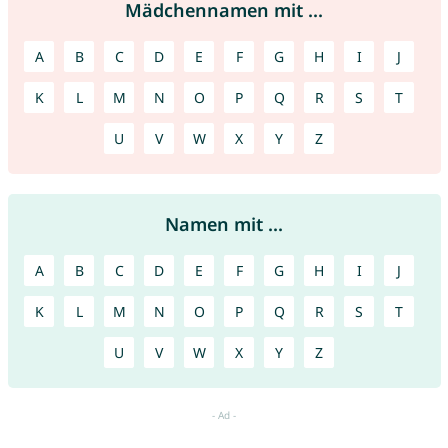
Mädchennamen mit ...
A
B
C
D
E
F
G
H
I
J
K
L
M
N
O
P
Q
R
S
T
U
V
W
X
Y
Z
Namen mit ...
A
B
C
D
E
F
G
H
I
J
K
L
M
N
O
P
Q
R
S
T
U
V
W
X
Y
Z