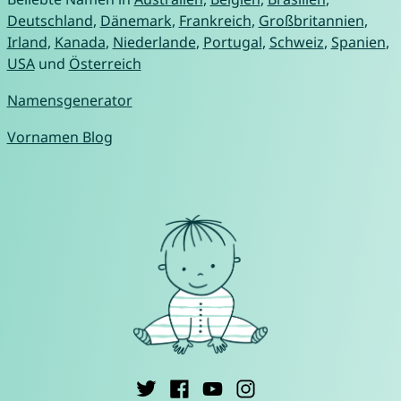
Deutschland
,
Dänemark
,
Frankreich
,
Großbritannien
,
Irland
,
Kanada
,
Niederlande
,
Portugal
,
Schweiz
,
Spanien
,
USA
und
Österreich
Namensgenerator
Vornamen Blog