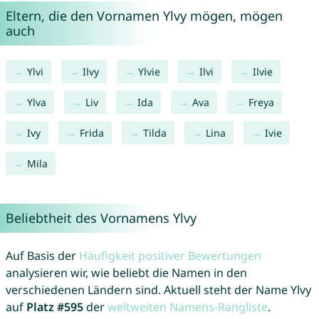
Eltern, die den Vornamen Ylvy mögen, mögen
auch
Ylvi
Ilvy
Ylvie
Ilvi
Ilvie
Ylva
Liv
Ida
Ava
Freya
Ivy
Frida
Tilda
Lina
Ivie
Mila
Beliebtheit des Vornamens Ylvy
Auf Basis der
Häufigkeit positiver Bewertungen
analysieren wir, wie beliebt die Namen in den
verschiedenen Ländern sind. Aktuell steht der Name Ylvy
auf
Platz #595
der
weltweiten Namens-Rangliste
.