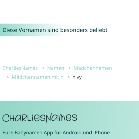
Diese Vornamen sind besonders beliebt
CharliesNames
Namen
Mädchennamen
Mädchennamen mit Y
Ylvy
Eure
Babynamen App
für
Android
und
iPhone