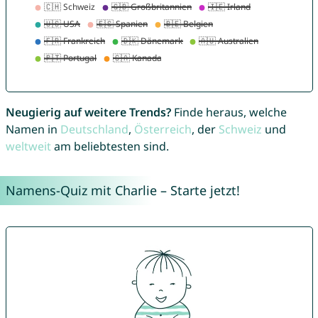
Neugierig auf weitere Trends?
Finde heraus, welche
Namen in
Deutschland
,
Österreich
, der
Schweiz
und
weltweit
am beliebtesten sind.
Namens-Quiz mit Charlie – Starte jetzt!