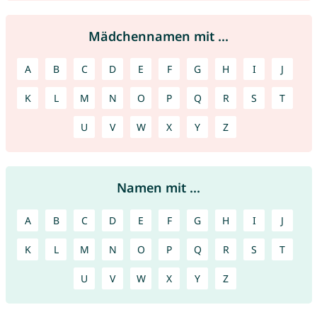
Mädchennamen mit ...
A
B
C
D
E
F
G
H
I
J
K
L
M
N
O
P
Q
R
S
T
U
V
W
X
Y
Z
Namen mit ...
A
B
C
D
E
F
G
H
I
J
K
L
M
N
O
P
Q
R
S
T
U
V
W
X
Y
Z