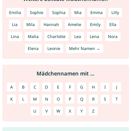
Emilia
Sophie
Sophia
Mia
Emma
Lilly
Lia
Mila
Hannah
Amelie
Emily
Ella
Lina
Malia
Charlotte
Lea
Lena
Nora
Elena
Leonie
Mehr Namen →
Mädchennamen mit ...
A
B
C
D
E
F
G
H
I
J
K
L
M
N
O
P
Q
R
S
T
U
V
W
X
Y
Z