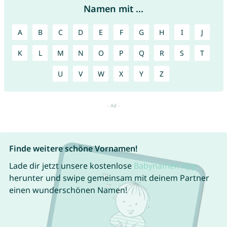
Namen mit ...
A
B
C
D
E
F
G
H
I
J
K
L
M
N
O
P
Q
R
S
T
U
V
W
X
Y
Z
Finde weitere schöne Vornamen!
Lade dir jetzt unsere kostenlose
Babynamen App
herunter und swipe gemeinsam mit deinem Partner
einen wunderschönen Namen!