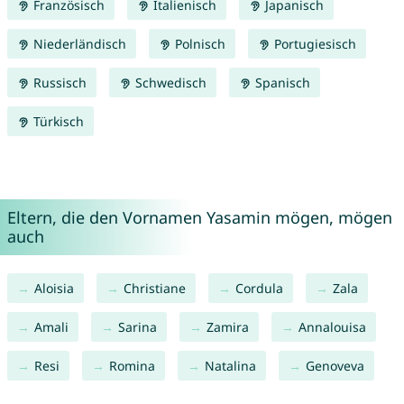
Französisch
Italienisch
Japanisch
Niederländisch
Polnisch
Portugiesisch
Russisch
Schwedisch
Spanisch
Türkisch
Eltern, die den Vornamen Yasamin mögen, mögen
auch
Aloisia
Christiane
Cordula
Zala
Amali
Sarina
Zamira
Annalouisa
Resi
Romina
Natalina
Genoveva