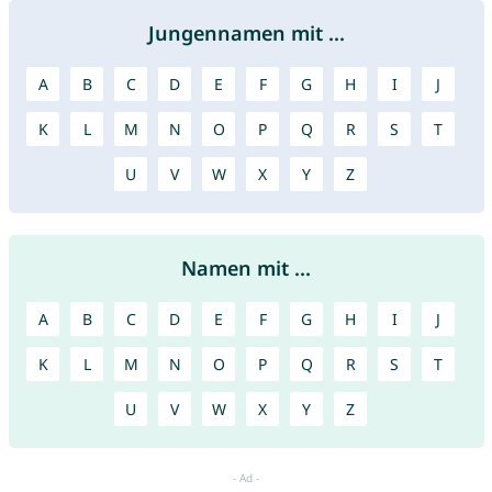
Jungennamen mit ...
A
B
C
D
E
F
G
H
I
J
K
L
M
N
O
P
Q
R
S
T
U
V
W
X
Y
Z
Namen mit ...
A
B
C
D
E
F
G
H
I
J
K
L
M
N
O
P
Q
R
S
T
U
V
W
X
Y
Z