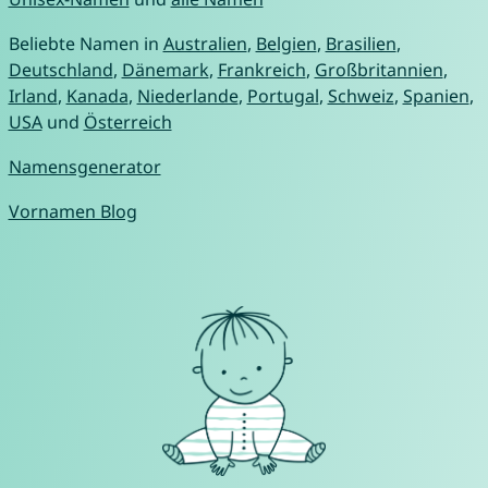
Beliebte Namen in
Australien
,
Belgien
,
Brasilien
,
Deutschland
,
Dänemark
,
Frankreich
,
Großbritannien
,
Irland
,
Kanada
,
Niederlande
,
Portugal
,
Schweiz
,
Spanien
,
USA
und
Österreich
Namensgenerator
Vornamen Blog