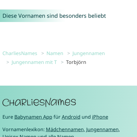
Diese Vornamen sind besonders beliebt
CharliesNames
Namen
Jungennamen
Jungennamen mit T
Torbjörn
Eure
Babynamen App
für
Android
und
iPhone
Vornamenlexikon:
Mädchennamen
,
Jungennamen
,
Unisex-Namen
und
alle Namen