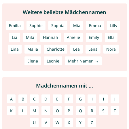
Weitere beliebte Mädchennamen
Emilia
Sophie
Sophia
Mia
Emma
Lilly
Lia
Mila
Hannah
Amelie
Emily
Ella
Lina
Malia
Charlotte
Lea
Lena
Nora
Elena
Leonie
Mehr Namen →
Mädchennamen mit ...
A
B
C
D
E
F
G
H
I
J
K
L
M
N
O
P
Q
R
S
T
U
V
W
X
Y
Z