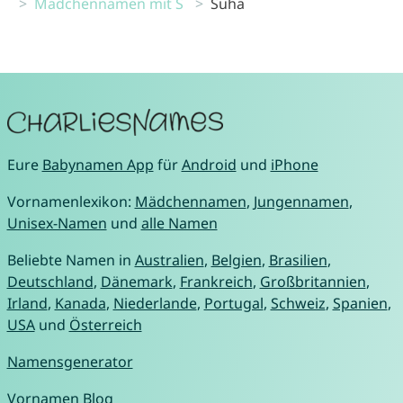
Mädchennamen mit S
Suha
Eure
Babynamen App
für
Android
und
iPhone
Vornamenlexikon:
Mädchennamen
,
Jungennamen
,
Unisex-Namen
und
alle Namen
Beliebte Namen in
Australien
,
Belgien
,
Brasilien
,
Deutschland
,
Dänemark
,
Frankreich
,
Großbritannien
,
Irland
,
Kanada
,
Niederlande
,
Portugal
,
Schweiz
,
Spanien
,
USA
und
Österreich
Namensgenerator
Vornamen Blog