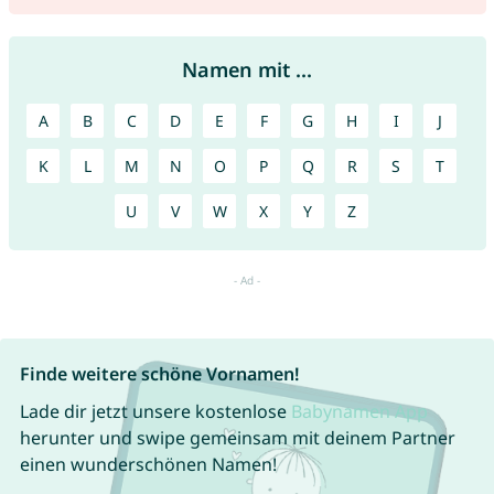
Namen mit ...
A
B
C
D
E
F
G
H
I
J
K
L
M
N
O
P
Q
R
S
T
U
V
W
X
Y
Z
Finde weitere schöne Vornamen!
Lade dir jetzt unsere kostenlose
Babynamen App
herunter und swipe gemeinsam mit deinem Partner
einen wunderschönen Namen!