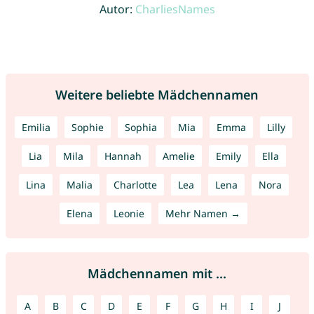
Autor:
CharliesNames
Weitere beliebte Mädchennamen
Emilia
Sophie
Sophia
Mia
Emma
Lilly
Lia
Mila
Hannah
Amelie
Emily
Ella
Lina
Malia
Charlotte
Lea
Lena
Nora
Elena
Leonie
Mehr Namen →
Mädchennamen mit ...
A
B
C
D
E
F
G
H
I
J