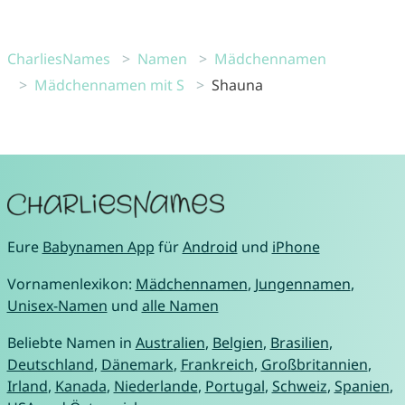
CharliesNames
Namen
Mädchennamen
Mädchennamen mit S
Shauna
Eure
Babynamen App
für
Android
und
iPhone
Vornamenlexikon:
Mädchennamen
,
Jungennamen
,
Unisex-Namen
und
alle Namen
Beliebte Namen in
Australien
,
Belgien
,
Brasilien
,
Deutschland
,
Dänemark
,
Frankreich
,
Großbritannien
,
Irland
,
Kanada
,
Niederlande
,
Portugal
,
Schweiz
,
Spanien
,