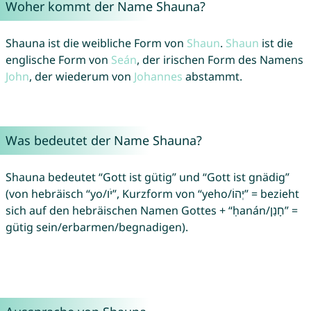
Woher kommt der Name Shauna?
Shauna ist die weibliche Form von
Shaun
.
Shaun
ist die
englische Form von
Seán
, der irischen Form des Namens
John
, der wiederum von
Johannes
abstammt.
Was bedeutet der Name Shauna?
Shauna bedeutet “Gott ist gütig” und “Gott ist gnädig”
(von hebräisch “yo/יֹו”, Kurzform von “yeho/יְהוֹ” = bezieht
sich auf den hebräischen Namen Gottes + “ḥanán/חָנַן” =
gütig sein/erbarmen/begnadigen).