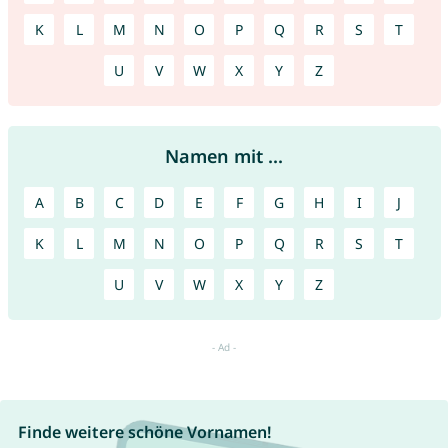
K
L
M
N
O
P
Q
R
S
T
U
V
W
X
Y
Z
Namen mit ...
A
B
C
D
E
F
G
H
I
J
K
L
M
N
O
P
Q
R
S
T
U
V
W
X
Y
Z
Finde weitere schöne Vornamen!