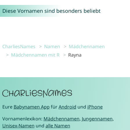
Diese Vornamen sind besonders beliebt
CharliesNames
Namen
Mädchennamen
Mädchennamen mit R
Rayna
Eure
Babynamen App
für
Android
und
iPhone
Vornamenlexikon:
Mädchennamen
,
Jungennamen
,
Unisex-Namen
und
alle Namen