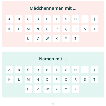
Mädchennamen mit ...
A
B
C
D
E
F
G
H
I
J
K
L
M
N
O
P
Q
R
S
T
U
V
W
X
Y
Z
Namen mit ...
A
B
C
D
E
F
G
H
I
J
K
L
M
N
O
P
Q
R
S
T
U
V
W
X
Y
Z