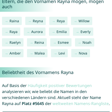
Eltern, die den Vornamen Rayna mögen, mögen
auch
Raina
Reyna
Reya
Willow
Raya
Aurora
Emilia
Everly
Raelyn
Reina
Esmee
Noah
Amber
Malea
Levi
Nova
Beliebtheit des Vornamens Rayna
Auf Basis der
Häufigkeit positiver Bewertungen
analysieren wir, wie beliebt die Namen in den
verschiedenen Ländern sind. Aktuell steht der Name
Rayna auf
Platz #5645
der
weltweiten Namens-Rangliste
.