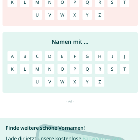
K
L
M
N
O
P
Q
R
S
T
U
V
W
X
Y
Z
Namen mit ...
A
B
C
D
E
F
G
H
I
J
K
L
M
N
O
P
Q
R
S
T
U
V
W
X
Y
Z
Finde weitere schöne Vornamen!
Lade dir jetzt unsere kostenlose
Babynamen App