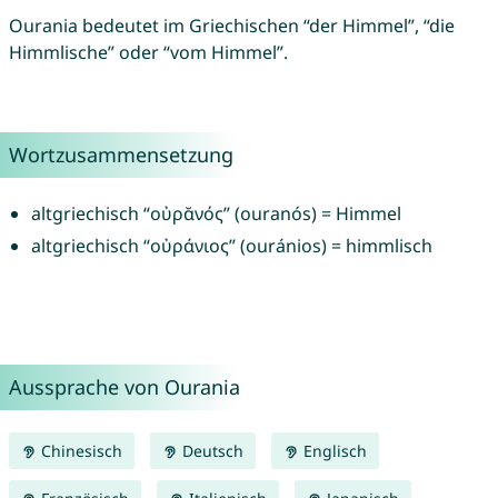
Ourania bedeutet im Griechischen “der Himmel”, “die
Himmlische” oder “vom Himmel”.
Wortzusammensetzung
altgriechisch “οὐρᾰνός” (ouranós) = Himmel
altgriechisch “οὐράνιος” (ouránios) = himmlisch
Aussprache von Ourania
Chinesisch
Deutsch
Englisch