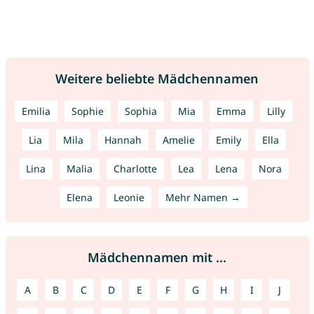
Weitere beliebte Mädchennamen
Emilia
Sophie
Sophia
Mia
Emma
Lilly
Lia
Mila
Hannah
Amelie
Emily
Ella
Lina
Malia
Charlotte
Lea
Lena
Nora
Elena
Leonie
Mehr Namen →
Mädchennamen mit ...
A
B
C
D
E
F
G
H
I
J