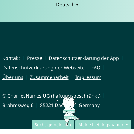
Deutsch ▾
Kontakt
Presse
Datenschutzerklärung der App
Datenschutzerklärung der Webseite
FAQ
Über uns
Zusammenarbeit
Impressum
© CharliesNames UG (haftungsbeschränkt)
Brahmsweg 6
85221 Dachau
Germany
Sucht gemeinsam
Meine Lieblingsnamen