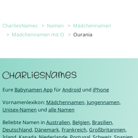
CharliesNames
Namen
Mädchennamen
Mädchennamen mit O
Ourania
Eure
Babynamen App
für
Android
und
iPhone
Vornamenlexikon:
Mädchennamen
,
Jungennamen
,
Unisex-Namen
und
alle Namen
Beliebte Namen in
Australien
,
Belgien
,
Brasilien
,
Deutschland
,
Dänemark
,
Frankreich
,
Großbritannien
,
Irland
,
Kanada
,
Niederlande
,
Portugal
,
Schweiz
,
Spanien
,