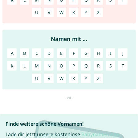
U
V
W
X
Y
Z
Namen mit ...
A
B
C
D
E
F
G
H
I
J
K
L
M
N
O
P
Q
R
S
T
U
V
W
X
Y
Z
Finde weitere schöne Vornamen!
Lade dir jetzt unsere kostenlose
Babynamen App