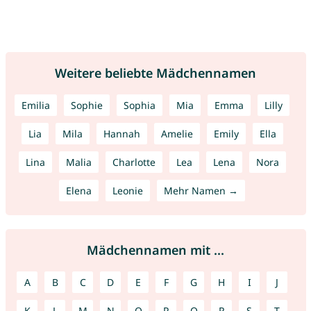
Weitere beliebte Mädchennamen
Emilia
Sophie
Sophia
Mia
Emma
Lilly
Lia
Mila
Hannah
Amelie
Emily
Ella
Lina
Malia
Charlotte
Lea
Lena
Nora
Elena
Leonie
Mehr Namen →
Mädchennamen mit ...
A
B
C
D
E
F
G
H
I
J
K
L
M
N
O
P
Q
R
S
T