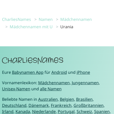
CharliesNames
Namen
Mädchennamen
Mädchennamen mit U
Urania
Eure
Babynamen App
für
Android
und
iPhone
Vornamenlexikon:
Mädchennamen
,
Jungennamen
,
Unisex-Namen
und
alle Namen
Beliebte Namen in
Australien
,
Belgien
,
Brasilien
,
Deutschland
,
Dänemark
,
Frankreich
,
Großbritannien
,
Irland
,
Kanada
,
Niederlande
,
Portugal
,
Schweiz
,
Spanien
,