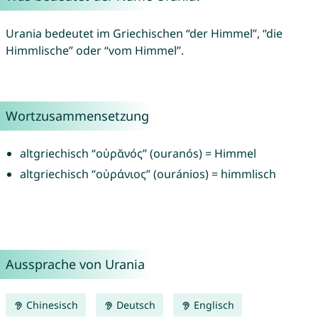
Urania bedeutet im Griechischen “der Himmel”, “die
Himmlische” oder “vom Himmel”.
Wortzusammensetzung
altgriechisch “οὐρᾰνός” (ouranós) = Himmel
altgriechisch “οὐράνιος” (ouránios) = himmlisch
Aussprache von Urania
Chinesisch
Deutsch
Englisch