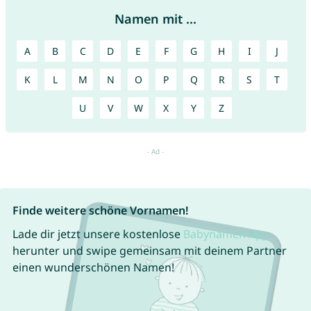
Namen mit ...
A
B
C
D
E
F
G
H
I
J
K
L
M
N
O
P
Q
R
S
T
U
V
W
X
Y
Z
Finde weitere schöne Vornamen!
Lade dir jetzt unsere kostenlose
Babynamen App
herunter und swipe gemeinsam mit deinem Partner
einen wunderschönen Namen!