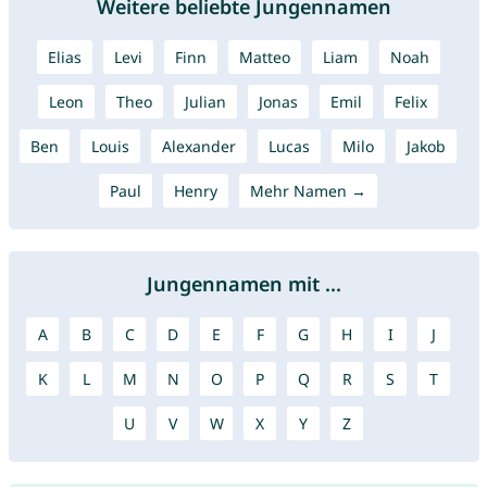
Weitere beliebte Jungennamen
Elias
Levi
Finn
Matteo
Liam
Noah
Leon
Theo
Julian
Jonas
Emil
Felix
Ben
Louis
Alexander
Lucas
Milo
Jakob
Paul
Henry
Mehr Namen →
Jungennamen mit ...
A
B
C
D
E
F
G
H
I
J
K
L
M
N
O
P
Q
R
S
T
U
V
W
X
Y
Z