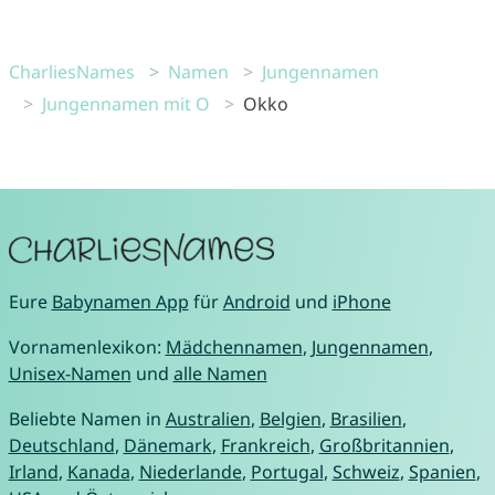
CharliesNames
Namen
Jungennamen
Jungennamen mit O
Okko
Eure
Babynamen App
für
Android
und
iPhone
Vornamenlexikon:
Mädchennamen
,
Jungennamen
,
Unisex-Namen
und
alle Namen
Beliebte Namen in
Australien
,
Belgien
,
Brasilien
,
Deutschland
,
Dänemark
,
Frankreich
,
Großbritannien
,
Irland
,
Kanada
,
Niederlande
,
Portugal
,
Schweiz
,
Spanien
,