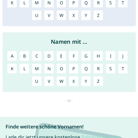
K
L
M
N
O
P
Q
R
S
T
U
V
W
X
Y
Z
Namen mit ...
A
B
C
D
E
F
G
H
I
J
K
L
M
N
O
P
Q
R
S
T
U
V
W
X
Y
Z
Finde weitere schöne Vornamen!
Lade dir jetzt unsere kostenlose
Babynamen App