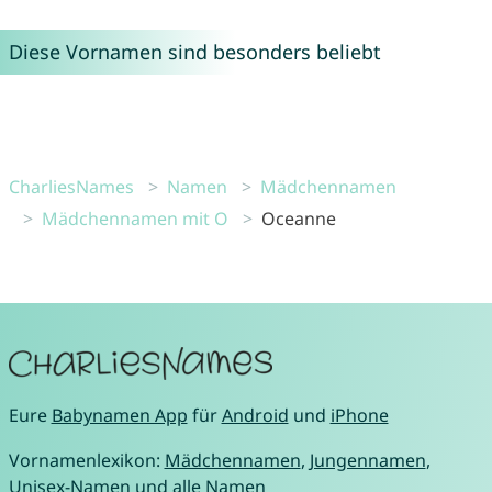
Diese Vornamen sind besonders beliebt
CharliesNames
Namen
Mädchennamen
Mädchennamen mit O
Oceanne
Eure
Babynamen App
für
Android
und
iPhone
Vornamenlexikon:
Mädchennamen
,
Jungennamen
,
Unisex-Namen
und
alle Namen