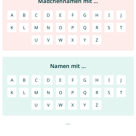
Mädchennamen mit ...
A
B
C
D
E
F
G
H
I
J
K
L
M
N
O
P
Q
R
S
T
U
V
W
X
Y
Z
Namen mit ...
A
B
C
D
E
F
G
H
I
J
K
L
M
N
O
P
Q
R
S
T
U
V
W
X
Y
Z