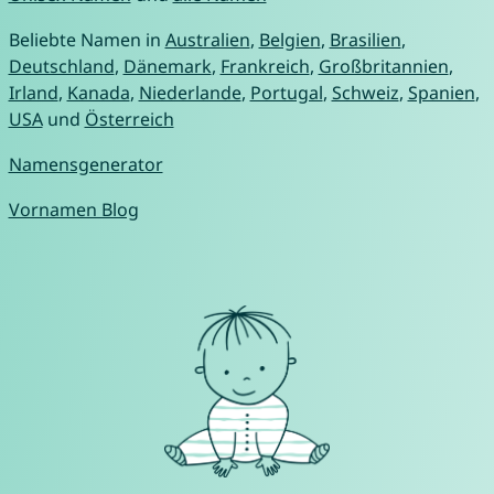
Beliebte Namen in
Australien
,
Belgien
,
Brasilien
,
Deutschland
,
Dänemark
,
Frankreich
,
Großbritannien
,
Irland
,
Kanada
,
Niederlande
,
Portugal
,
Schweiz
,
Spanien
,
USA
und
Österreich
Namensgenerator
Vornamen Blog