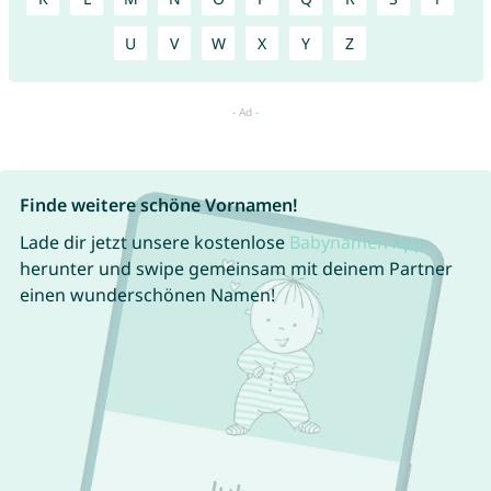
U
V
W
X
Y
Z
Finde weitere schöne Vornamen!
Lade dir jetzt unsere kostenlose
Babynamen App
herunter und swipe gemeinsam mit deinem Partner
einen wunderschönen Namen!