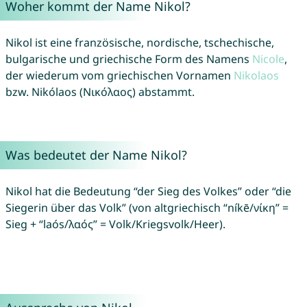
Woher kommt der Name Nikol?
Nikol ist eine französische, nordische, tschechische,
bulgarische und griechische Form des Namens
Nicole
,
der wiederum vom griechischen Vornamen
Nikolaos
bzw. Nikólaos (Νικόλαος) abstammt.
Was bedeutet der Name Nikol?
Nikol hat die Bedeutung “der Sieg des Volkes” oder “die
Siegerin über das Volk” (von altgriechisch “níkē/νίκη” =
Sieg + “laós/λαός” = Volk/Kriegsvolk/Heer).