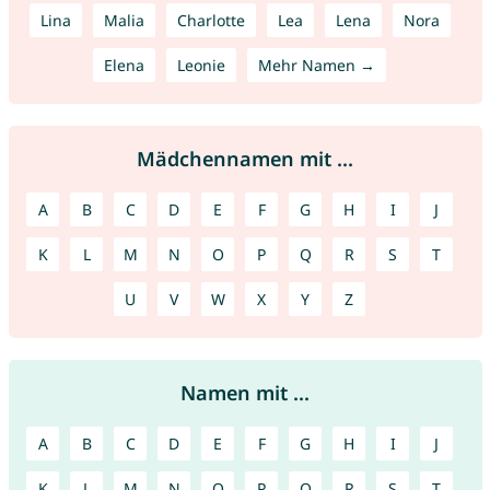
Lina
Malia
Charlotte
Lea
Lena
Nora
Elena
Leonie
Mehr Namen →
Mädchennamen mit ...
A
B
C
D
E
F
G
H
I
J
K
L
M
N
O
P
Q
R
S
T
U
V
W
X
Y
Z
Namen mit ...
A
B
C
D
E
F
G
H
I
J
K
L
M
N
O
P
Q
R
S
T