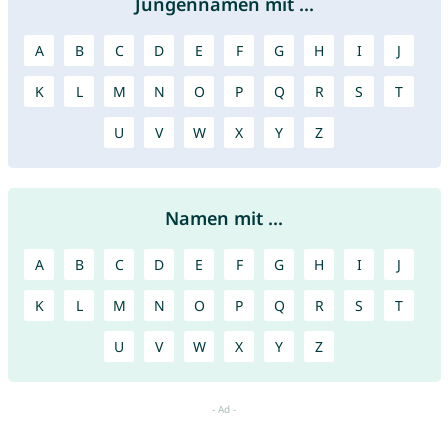
Jungennamen mit ...
A
B
C
D
E
F
G
H
I
J
K
L
M
N
O
P
Q
R
S
T
U
V
W
X
Y
Z
Namen mit ...
A
B
C
D
E
F
G
H
I
J
K
L
M
N
O
P
Q
R
S
T
U
V
W
X
Y
Z