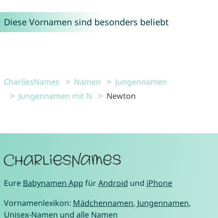
Diese Vornamen sind besonders beliebt
CharliesNames
Namen
Jungennamen
Jungennamen mit N
Newton
Eure
Babynamen App
für
Android
und
iPhone
Vornamenlexikon:
Mädchennamen
,
Jungennamen
,
Unisex-Namen
und
alle Namen