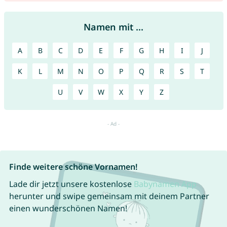
Namen mit ...
A
B
C
D
E
F
G
H
I
J
K
L
M
N
O
P
Q
R
S
T
U
V
W
X
Y
Z
Finde weitere schöne Vornamen!
Lade dir jetzt unsere kostenlose
Babynamen App
herunter und swipe gemeinsam mit deinem Partner
einen wunderschönen Namen!