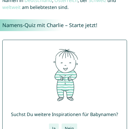
Namen in
Deutschland
,
Österreich
, der
Schweiz
und
weltweit
am beliebtesten sind.
Namens-Quiz mit Charlie – Starte jetzt!
Suchst Du weitere Inspirationen für Babynamen?
Ja
Nein