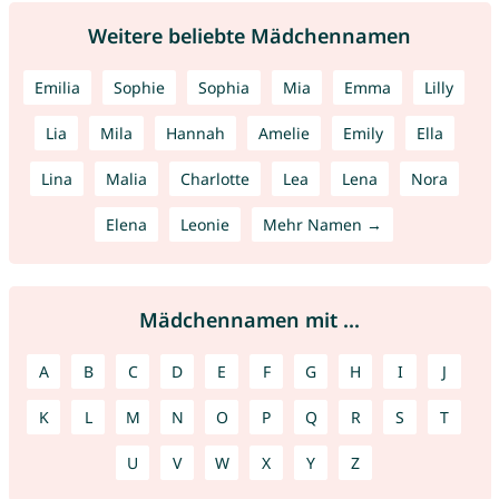
Weitere beliebte Mädchennamen
Emilia
Sophie
Sophia
Mia
Emma
Lilly
Lia
Mila
Hannah
Amelie
Emily
Ella
Lina
Malia
Charlotte
Lea
Lena
Nora
Elena
Leonie
Mehr Namen →
Mädchennamen mit ...
A
B
C
D
E
F
G
H
I
J
K
L
M
N
O
P
Q
R
S
T
U
V
W
X
Y
Z