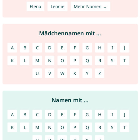
Elena
Leonie
Mehr Namen →
Mädchennamen mit ...
A
B
C
D
E
F
G
H
I
J
K
L
M
N
O
P
Q
R
S
T
U
V
W
X
Y
Z
Namen mit ...
A
B
C
D
E
F
G
H
I
J
K
L
M
N
O
P
Q
R
S
T