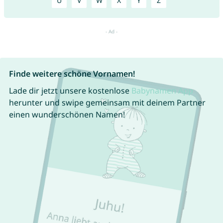
U
V
W
X
Y
Z
Finde weitere schöne Vornamen!
Lade dir jetzt unsere kostenlose
Babynamen App
herunter und swipe gemeinsam mit deinem Partner
einen wunderschönen Namen!