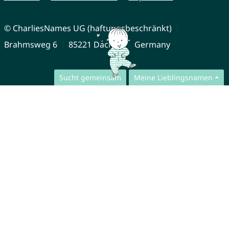
© CharliesNames UG (haftungsbeschränkt)
Brahmsweg 6
85221 Dachau
Germany
Sucht gemeinsam
Meine Lieblingsnamen