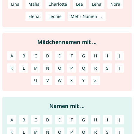
Lina
Malia
Charlotte
Lea
Lena
Nora
Elena
Leonie
Mehr Namen →
Mädchennamen mit ...
A
B
C
D
E
F
G
H
I
J
K
L
M
N
O
P
Q
R
S
T
U
V
W
X
Y
Z
Namen mit ...
A
B
C
D
E
F
G
H
I
J
K
L
M
N
O
P
Q
R
S
T