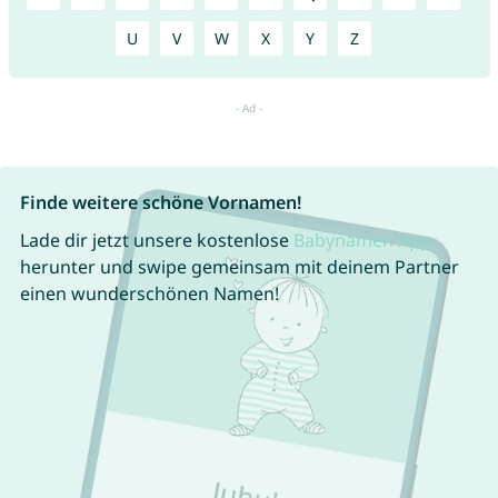
U
V
W
X
Y
Z
Finde weitere schöne Vornamen!
Lade dir jetzt unsere kostenlose
Babynamen App
herunter und swipe gemeinsam mit deinem Partner
einen wunderschönen Namen!