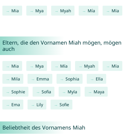
Mia
Mya
Myah
Mía
Mïa
Eltern, die den Vornamen Miah mögen, mögen
auch
Mia
Mya
Mía
Myah
Mïa
Mila
Emma
Sophia
Ella
Sophie
Sofia
Myla
Maya
Ema
Lily
Sofie
Beliebtheit des Vornamens Miah