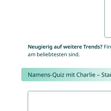
Neugierig auf weitere Trends?
Fin
am beliebtesten sind.
Namens-Quiz mit Charlie – Start