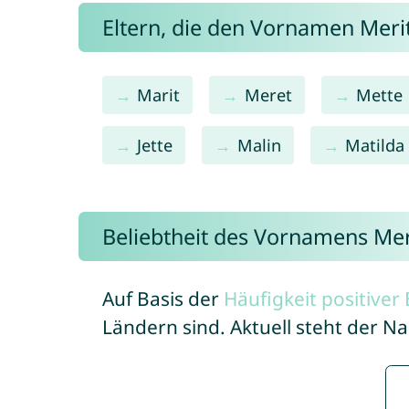
Eltern, die den Vornamen Mer
Marit
Meret
Mette
Jette
Malin
Matilda
Beliebtheit des Vornamens Mer
Auf Basis der
Häufigkeit positive
Ländern sind. Aktuell steht der N