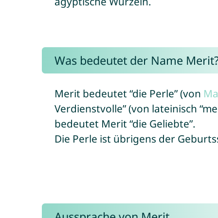
ägyptische Wurzeln.
Was bedeutet der Name Merit
Merit bedeutet “die Perle” (von
Ma
Verdienstvolle” (von lateinisch “m
bedeutet Merit “die Geliebte”.
Die Perle ist übrigens der Geburts
Aussprache von Merit