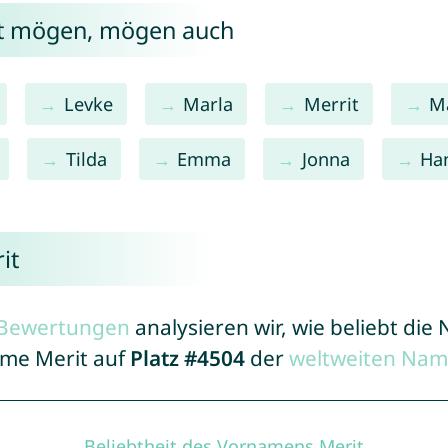
it mögen, mögen auch
Levke
Marla
Merrit
M
Tilda
Emma
Jonna
Ha
it
r Bewertungen
analysieren wir, wie beliebt di
ame Merit auf
Platz #4504
der
weltweiten Nam