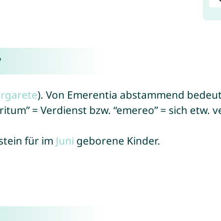
?
rgarete
). Von Emerentia abstammend bedeute
eritum” = Verdienst bzw. “emereo” = sich etw. 
stein für im
Juni
geborene Kinder.