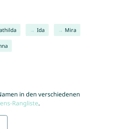
athilda
Ida
Mira
nna
e Namen in den verschiedenen
ens-Rangliste
.