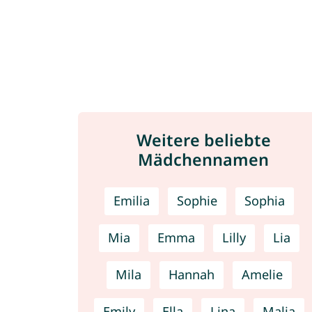
Weitere beliebte
Mädchennamen
Emilia
Sophie
Sophia
Mia
Emma
Lilly
Lia
Mila
Hannah
Amelie
Emily
Ella
Lina
Malia