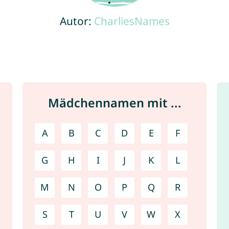
Autor:
CharliesNames
Mädchennamen mit ...
A
B
C
D
E
F
G
H
I
J
K
L
M
N
O
P
Q
R
S
T
U
V
W
X