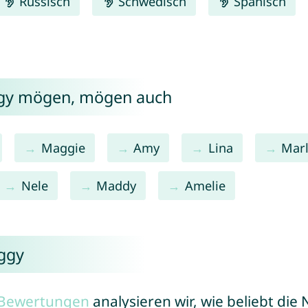
Russisch
Schwedisch
Spanisch
ggy mögen, mögen auch
Maggie
Amy
Lina
Mar
Nele
Maddy
Amelie
ggy
r Bewertungen
analysieren wir, wie beliebt di