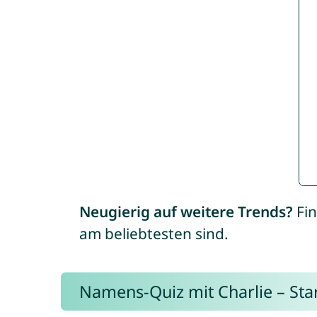
Neugierig auf weitere Trends?
Fin
am beliebtesten sind.
Namens-Quiz mit Charlie – Start