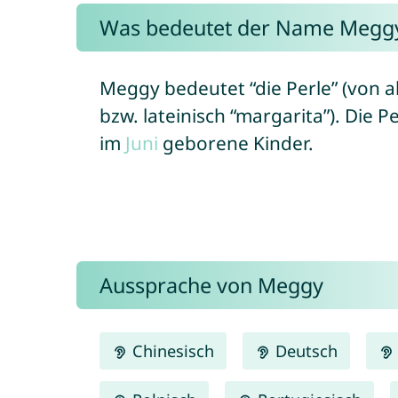
Was bedeutet der Name Megg
Meggy bedeutet “die Perle” (von al
bzw. lateinisch “margarita”). Die P
im
Juni
geborene Kinder.
Aussprache von Meggy
Chinesisch
Deutsch