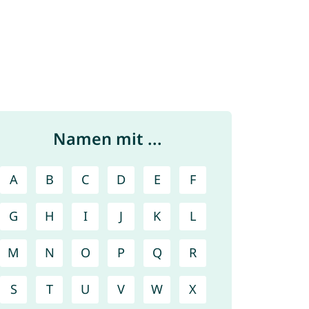
Namen mit ...
A
B
C
D
E
F
G
H
I
J
K
L
M
N
O
P
Q
R
S
T
U
V
W
X