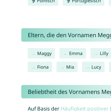
Polnisch
Portugiesisch
Eltern, die den Vornamen Me
Maggy
Emma
Lilly
Fiona
Mia
Lucy
Beliebtheit des Vornamens Me
Auf Basis der
Häufigkeit positive