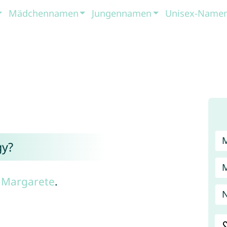
Mädchennamen
Jungennamen
Unisex-Name
y?
n
Margarete
.