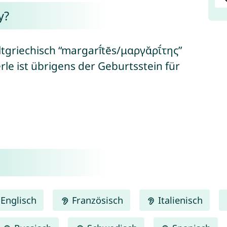
y?
tgriechisch “margarī́tēs/μαργᾰρῑ́της”
erle ist übrigens der Geburtsstein für
Englisch
Französisch
Italienisch