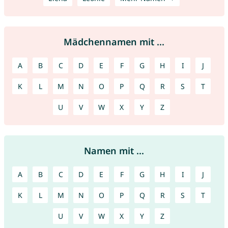
Mädchennamen mit ...
A
B
C
D
E
F
G
H
I
J
K
L
M
N
O
P
Q
R
S
T
U
V
W
X
Y
Z
Namen mit ...
A
B
C
D
E
F
G
H
I
J
K
L
M
N
O
P
Q
R
S
T
U
V
W
X
Y
Z