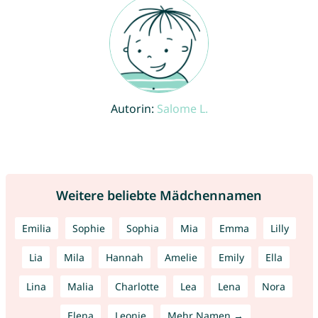
Autorin:
Salome L.
Weitere beliebte Mädchennamen
Emilia
Sophie
Sophia
Mia
Emma
Lilly
Lia
Mila
Hannah
Amelie
Emily
Ella
Lina
Malia
Charlotte
Lea
Lena
Nora
Elena
Leonie
Mehr Namen →