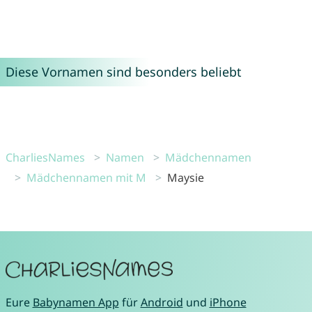
Diese Vornamen sind besonders beliebt
CharliesNames
Namen
Mädchennamen
Mädchennamen mit M
Maysie
Eure
Babynamen App
für
Android
und
iPhone